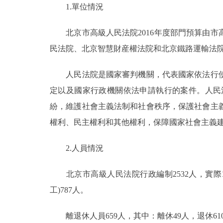
1.單位情況
決策公開
北京市高級人民法院2016年度部門預算由市
民法院、北京智慧財産權法院和北京鐵路運輸法
政務服務
人民法院是國家審判機關，代表國家依法行使
個人服務
定以及國家行政機關依法申請執行的案件。人民
紛，維護社會主義法制和社會秩序，保護社會主
便民服務
權利、民主權利和其他權利，保障國家社會主義
仲介服務
2.人員情況
政民互動
北京市高級人民法院行政編制2532人，實際1
12345網上接訴即辦
工)787人。
離退休人員659人，其中：離休49人，退休61
參與調查