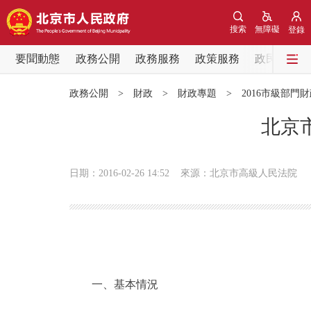
搜索
無障礙
登錄
要聞動態
政務公開
政務服務
政策服務
政民互動
要聞動態
政務公開
>
財政
>
財政專題
>
2016市級部門
黨中央精神
北京
北京要聞
日期：2016-02-26 14:52
來源：北京市高級人民法院
各區熱點
政務公開
市領導
一、基本情況
政策兌現