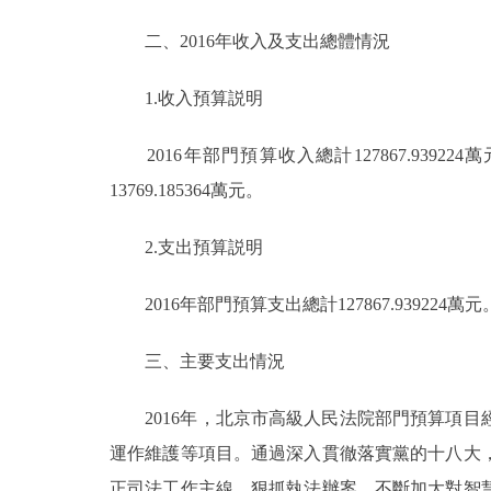
走進北京
二、2016年收入及支出總體情況
北京概況
1.收入預算説明
2016年部門預算收入總計127867.93922
綠色北京
13769.185364萬元。
多語種
2.支出預算説明
ENGLISH
2016年部門預算支出總計127867.939224萬元。其
DEUTSCH
三、主要支出情況
ESPAÑOL
2016年，北京市高級人民法院部門預算項目
運作維護等項目。通過深入貫徹落實黨的十八大
ITALIANO
正司法工作主線，狠抓執法辦案，不斷加大對智