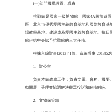
(一)部門機構設置、職責
決策公開
抗戰館是國家一級博物館，國家4A級旅遊景
區，北京市優秀愛國主義教育基地和國防教育基
政務服務
場教學基地。建設成為愛國主義教育基地、抗日
個人服務
館伊始中央賦予抗戰館的三大任務。
根據京編辦事[2013]41號、京編辦事[2013]
便民服務
1、辦公室
仲介服務
負責本館政務工作；負責文電、會務、機要、
政民互動
動開展；受理並協調解決觀眾投訴和服務糾紛。
12345網上接訴即辦
2、文物保管部
參與調查