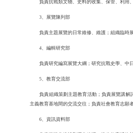
負責抗戰類文物、史料的收集、保管、利用、
走進北京
3、展覽陳列部
北京概況
負責主題展覽的日常維修、維護；組織臨時展
綠色北京
4、編輯研究部
多語種
負責研究編寫展覽大綱；研究抗戰史學、中日關
ENGLISH
5、教育交流部
DEUTSCH
負責組織策劃主題教育活動；負責展覽講解詞
主義教育基地間的交流交往；負責社會教育志願
ESPAÑOL
6、資訊資料部
ITALIANO