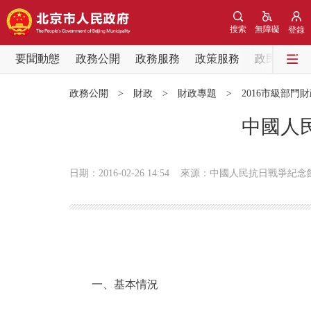
搜索
無障礙
登錄
要聞動態
政務公開
政務服務
政策服務
政民互動
要聞動態
政務公開
>
財政
>
財政專題
>
2016市級部門
黨中央精神
中國人
北京要聞
日期：2016-02-26 14:54
來源：中國人民抗日戰爭紀念
各區熱點
政務公開
市領導
一、基本情況
政策兌現