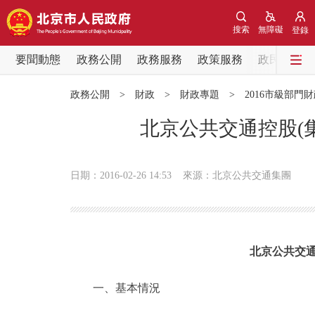
搜索
無障礙
登錄
要聞動態
政務公開
政務服務
政策服務
政民互動
要聞動態
政務公開
>
財政
>
財政專題
>
2016市級部門
黨中央精神
北京公共交通控股(
北京要聞
日期：2016-02-26 14:53
來源：北京公共交通集團
各區熱點
政務公開
北京公共交通
市領導
一、基本情況
政策兌現