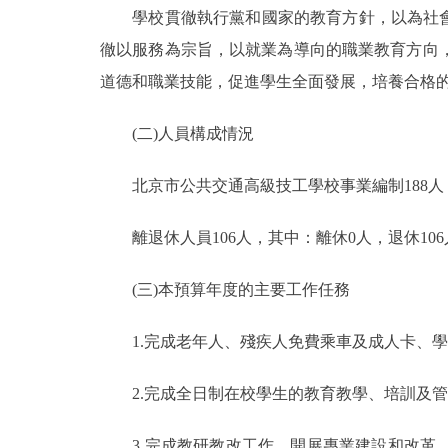
學校貫徹執行黨和國家的教育方針，以為社會培
走進北京
徹以服務為宗旨，以就業為導向的職業教育方向
道德和職業技能，促進學生全面發展，培養合格
北京概況
(二)人員構成情況
綠色北京
北京市公共交通高級技工學校事業編制188人，實
多語種
離退休人員106人，其中：離休0人，退休106
ENGLISH
(三)本預算年度的主要工作任務
DEUTSCH
1.完成老年人、殘疾人免費乘車及成人卡、學
ESPAÑOL
2.完成全日制在校學生的教育教學、培訓及管
ITALIANO
3.完成教研教改工作，開展專業建設和改革，