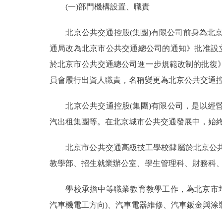
(一)部門機構設置、職責
決策公開
北京公共交通控股(集團)有限公司前身為北京市公
通局改為北京市公共交通總公司的通知》批准設立。根
政務服務
於北京市公共交通總公司進一步規範改制的批復
個人服務
員會履行出資人職責，名稱變更為北京公共交通控
北京公共交通控股(集團)有限公司，是以經營
便民服務
汽出租集團等。在北京城市公共交通發展中，始
仲介服務
北京市公共交通高級技工學校隸屬於北京公共交
政民互動
教學部、招生就業辦公室、學生管理科、財務科
12345網上接訴即辦
學校承擔中等職業教育教學工作，為北京市培養
汽車機電工方向)、汽車電器維修、汽車鈑金與涂
參與調查