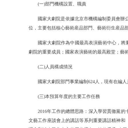
(一)部門機構設置、職責
決策公開
國家大劇院是依據北京市機構編制委員會辦公室《
位，主要包括核心藝術産品部門、藝術衍生産品部
政務服務
國家大劇院作為中國最高表演藝術中心，將秉承
個人服務
劇院的重要成員；國家表演藝術的最高殿堂；藝
便民服務
(二)人員構成情況
仲介服務
國家大劇院部門事業編制624人，現有在編人員5
政民互動
(三)本預算年度的主要工作任務
12345網上接訴即辦
2016年工作的總體思路：深入學習貫徹黨的
文藝工作座談會上的講話等系列重要講話精神和
參與調查