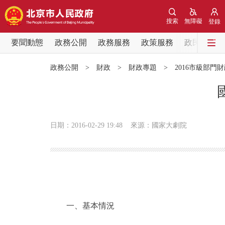
搜索
無障礙
登錄
要聞動態
政務公開
政務服務
政策服務
政民互動
要聞動態
政務公開
>
財政
>
財政專題
>
2016市級部門
黨中央精神
北京要聞
日期：2016-02-29 19:48
來源：國家大劇院
各區熱點
政務公開
市領導
一、基本情況
政策兌現