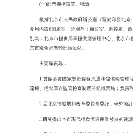
(一)部門機構設置、職責
決策公開
根據北京市人民政府辦公廳《關於印發北京市糧食
食局內設8個處室，分別為：辦公室、調控處、
政務服務
別為：北京市糧食局軍糧供應管理中心、北京市
個人服務
京市糧食局老幹部活動站。
主要職責為：
便民服務
1.貫徹落實國家關於糧食流通和儲備糧管理等
仲介服務
流通、糧食庫存監管檢查制度並組織實施；負責
政民互動
2.受北京市發展和改革委員會委託，研究擬訂
12345網上接訴即辦
3.研究提出本市現代糧食流通産業發展的建議
參與調查