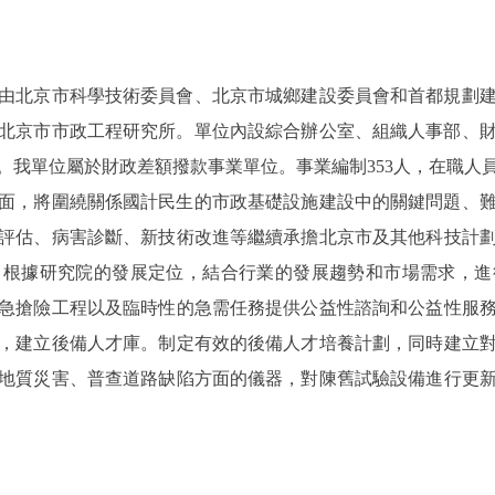
由北京市科學技術委員會、北京市城鄉建設委員會和首都規劃
立的北京市市政工程研究所。單位內設綜合辦公室、組織人事部、
我單位屬於財政差額撥款事業單位。事業編制353人，在職人員1
研發方面，將圍繞關係國計民生的市政基礎設施建設中的關鍵問題
評估、病害診斷、新技術改進等繼續承擔北京市及其他科技計
，根據研究院的發展定位，結合行業的發展趨勢和市場需求，進
急搶險工程以及臨時性的急需任務提供公益性諮詢和公益性服
，建立後備人才庫。制定有效的後備人才培養計劃，同時建立
地質災害、普查道路缺陷方面的儀器，對陳舊試驗設備進行更