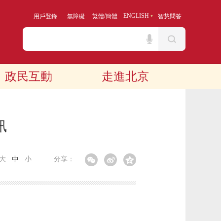
/
ENGLISH
用戶登錄
無障礙
繁體
簡體
智慧問答
政民互動
走進北京
訊
大
中
小
分享：