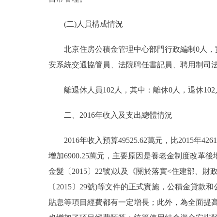
走進北京
(二)人員構成情況
北京概況
北京住房公積金管理中心部門行政編制0人，實際
安系統交通協管員、法院聘任書記員、聘用制司法警
綠色北京
離退休人員102人，其中：離休0人，退休102
多語種
二、2016年收入及支出總體情況
ENGLISH
2016年收入預算49525.62萬元，比2015年42614
DEUTSCH
增加6900.25萬元，主要原因是養老金制度改
金髮〔2015〕22號)以及《關於落實<住建部
ESPAÑOL
〔2015〕29號)等文件的正式實施，公積金貸
貼息等項目經費都有一定增長；此外，為全面提
ITALIANO