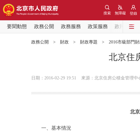
搜索
無障礙
登錄
要聞動態
政務公開
政務服務
政策服務
政民互動
要聞動態
政務公開
>
財政
>
財政專題
>
2016市級部門
黨中央精神
北京住
北京要聞
日期：2016-02-29 19:51
來源：北京住房公積金管理中
各區熱點
政務公開
北京
市領導
一、基本情況
政策兌現