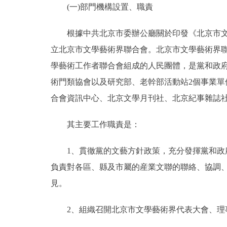
(一)部門機構設置、職責
決策公開
根據中共北京市委辦公廳關於印發《北京市文學藝
立北京市文學藝術界聯合會。北京市文學藝術界
政務服務
學藝術工作者聯合會組成的人民團體，是黨和政府
個人服務
術門類協會以及研究部、老幹部活動站2個事業單
合會資訊中心、北京文學月刊社、北京紀事雜誌
便民服務
其主要工作職責是：
仲介服務
1、貫徹黨的文藝方針政策，充分發揮黨和政府
政民互動
負責對各區、縣及市屬的産業文聯的聯絡、協調
見。
12345網上接訴即辦
2、組織召開北京市文學藝術界代表大會、理
參與調查