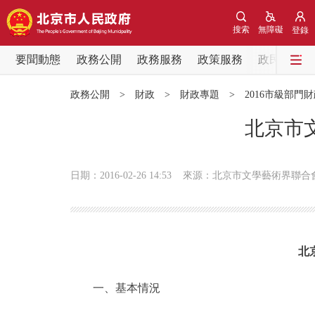
搜索
無障礙
登錄
要聞動態
政務公開
政務服務
政策服務
政民互動
要聞動態
政務公開
>
財政
>
財政專題
>
2016市級部門
黨中央精神
北京市
北京要聞
日期：2016-02-26 14:53
來源：北京市文學藝術界聯合
各區熱點
政務公開
北
市領導
一、基本情況
政策兌現