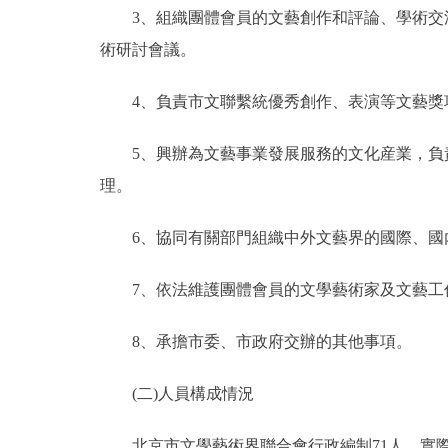
3、組織團體會員的文藝創作和評論、學術交流
走進北京
術研討會議。
北京概況
4、負責市文聯繫統優秀創作、表演等文藝獎項
綠色北京
5、興辦為文藝事業發展服務的文化産業，負責
理。
多語種
6、協同有關部門組織中外文藝界的國際、國內
ENGLISH
7、依法維護團體會員的文學藝術家及文藝工
DEUTSCH
8、承擔市委、市政府交辦的其他事項。
ESPAÑOL
(二)人員構成情況
ITALIANO
北京市文學藝術界聯合會行政編制71人，實際71