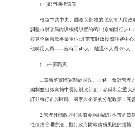
(一)部門機構設置
決策公開
根據中共中央、國務院批准的北京市人民政府機構
調整市財政局內設機構設置的函》(京編辦行[201
政務服務
核算全額撥款事業單位(北京市財政投資評審中心)。
個人服務
他聘用人員——臨時工)43人。離退休人員353人，
(二)主要職責
便民服務
1.貫徹落實國家關於財政、財務、會計管理方
仲介服務
編制並組織實施中長期財政計劃；參與制定重大
政民互動
訂並執行市與區縣、國家與企業的分配政策；完
12345網上接訴即辦
2.管理外國政府和國際金融組織對本市的貸款
性債務管理辦法，擬訂政府防範債務風險的措施
參與調查