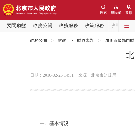
搜索
無障礙
登錄
要聞動態
政務公開
政務服務
政策服務
政民互動
要聞動態
政務公開
>
財政
>
財政專題
>
2016市級部門
黨中央精神
北
北京要聞
日期：2016-02-26 14:51
來源：北京市財政局
各區熱點
政務公開
市領導
一、基本情況
政策兌現