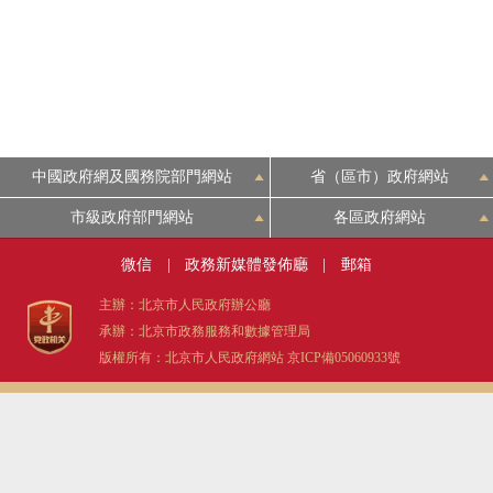
走進北京
北京概況
綠色北京
中國政府網及國務院部門網站
省（區市）政府網站
多語種
市級政府部門網站
各區政府網站
微信
|
政務新媒體發佈廳
|
郵箱
ENGLISH
主辦：北京市人民政府辦公廳
承辦：北京市政務服務和數據管理局
DEUTSCH
版權所有：北京市人民政府網站
京ICP備05060933號
ESPAÑOL
ITALIANO