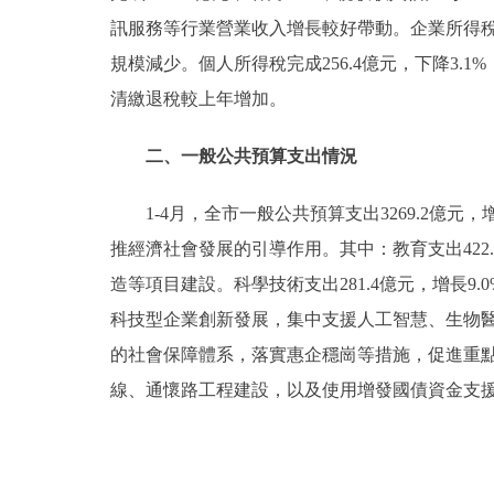
訊服務等行業營業收入增長較好帶動。企業所得稅完成
決策公開
規模減少。個人所得稅完成256.4億元，下降3
清繳退稅較上年增加。
政務服務
二、一般公共預算支出情況
個人服務
1-4月，全市一般公共預算支出3269.2億元，
便民服務
推經濟社會發展的引導作用。其中：教育支出422
造等項目建設。科學技術支出281.4億元，增長
仲介服務
科技型企業創新發展，集中支援人工智慧、生物醫藥
的社會保障體系，落實惠企穩崗等措施，促進重點群體
政民互動
線、通懷路工程建設，以及使用增發國債資金支
12345網上接訴即辦
參與調查