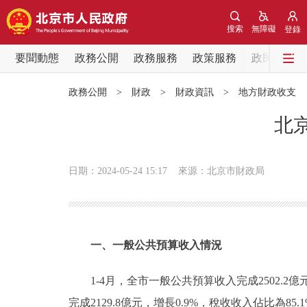
搜索
無障礙
登錄
要聞動態
政務公開
政務服務
政策服務
政民互動
要聞動態
政務公開
>
財政
>
財政資訊
>
地方財政收支
黨中央精神
北京
北京要聞
日期：2024-05-24 15:17
來源：北京市財政局
各區熱點
政務公開
一、一般公共預算收入情況
市領導
1-4月，全市一般公共預算收入完成2502.2億
完成2129.8億元，增長0.9%，稅收收入佔比為8
政策兌現