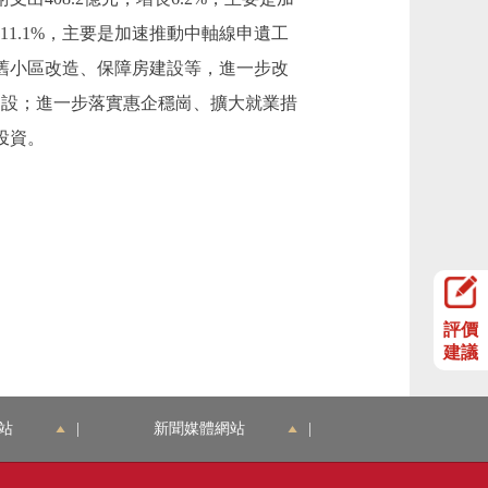
1.1%，主要是加速推動中軸線申遺工
老舊小區改造、保障房建設等，進一步改
系建設；進一步落實惠企穩崗、擴大就業措
投資。
評價
建議
站
|
新聞媒體網站
|