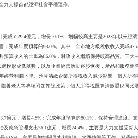
全力支撐首都經濟社會平穩運作。
成5529.4億元，增長10.1%，增幅較高主要是2023年以
完成年度預算的93.0%。其中：全市地方級稅收收入完成4753.
預算收入的比重為86.0%，財政收入繼續保持較高品質。三大主體
留抵退稅形成低基數，以及企業經營活動逐步恢復，産品和服務銷售額
22年經營利潤下降、匯算清繳企業所得稅收入減少影響。個人所得稅完
、贍養老人等專項附加扣除政策，個人所得稅匯算清繳退稅同比
3.7億元，增長4.5%；完成年度預算的80.1%，保持合理進
及應急管理支出56.1億元，增長24.4%，主要是大力支援受
增長10.8%，主要是加快開展水利搶險、水毀修復等工作。科學技術支