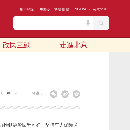
/
ENGLISH
用戶登錄
無障礙
繁體
簡體
智慧問答
政民互動
走進北京
大
中
小
分享：
力推動經濟回升向好，堅強有力保障災