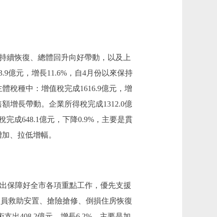
來經濟持續恢復、總體回升向好帶動，以及上
9億元，增長11.6%，自4月份以來保持
稅種中：增值稅完成1616.9億元，增
增長帶動。企業所得稅完成1312.0億
成648.1億元，下降0.9%，主要是貫
增加、拉低增幅。
度。支出保障好全市各項重點工作，優先支援
災人員救助安置、搶險搶修、倒損住房恢復
出408.2億元，增長6.2%，主要是加