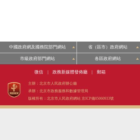
決策公開
政務服務
中國政府網及國務院部門網站
省（區市）政府網站
個人服務
市級政府部門網站
各區政府網站
便民服務
微信
|
政務新媒體發佈廳
|
郵箱
主辦：北京市人民政府辦公廳
仲介服務
承辦：北京市政務服務和數據管理局
版權所有：北京市人民政府網站
京ICP備05060933號
政民互動
12345網上接訴即辦
參與調查