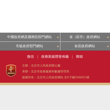
決策公開
政務服務
中國政府網及國務院部門網站
省（區市）政府網站
個人服務
市級政府部門網站
各區政府網站
便民服務
微信
|
政務新媒體發佈廳
|
郵箱
主辦：北京市人民政府辦公廳
仲介服務
承辦：北京市政務服務和數據管理局
版權所有：北京市人民政府網站
京ICP備05060933號
政民互動
12345網上接訴即辦
參與調查