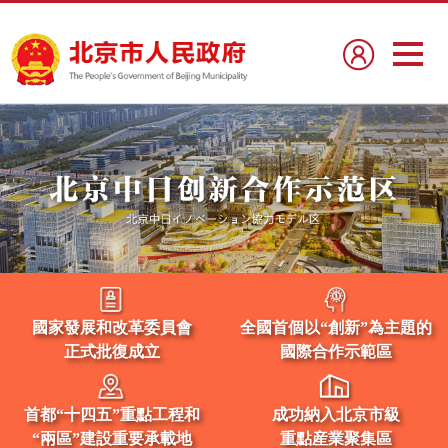
國家發展和改革委員會
全國首個以“創新”為主題的
正式批復成立
國際合作示範區
首都“十四五”重點工程和
成功納入北京市級
“兩區”建設重要承載地
重點産業聚集區