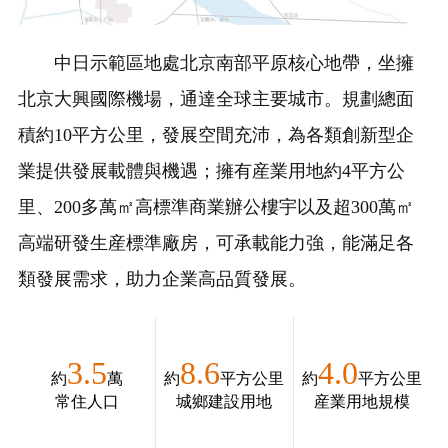
中日示範區地處北京南部平原核心地帶，坐擁
北京大興國際機場，通達全球主要城市。規劃總面
積約10平方公里，發展空間充沛，為各類創新型企
業提供發展載體與機遇；擁有産業用地約4平方公
里、200多萬㎡高標準商業辦公樓宇以及超300萬㎡
高端研發生産標準廠房，可承載能力強，能滿足各
類發展需求，助力企業高品質發展。
3.5
8.6
4.0
約
萬
約
平方公里
約
平方公里
常住人口
城鄉建設用地
産業用地規模