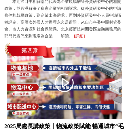
本期節目中相關部門代表為企業現場解答外資研發中心的相關
政策，並圓滿解決了多家企業的相關訴求。從外資研發中心的申請
條件和鼓勵政策，到企業出海需求，再到外資研發中心人員申請職
稱評定、高層次外國人才辦理永久居留證，來自市科委中關村管委
會、市人力資源和社會保障局、北京經濟技術開發區金融商務局的
部門代表們來到現場為企業一一解讀。
[詳細]
第四期
2025局處長講政策丨物流政策賦能 暢通城市“毛