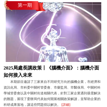
第一期
2025局處長講政策丨《腦機介面》：腦機介面
如何接入未來
本期節目邀請了三家來自不同研究方向的腦機企業，市經濟和
資訊化局、市科委中關村管委會、市藥監局、市醫保局、中關村科
學城管委會以及中關村街道相關代表，針對三家企業遇到亟需解決
的難題，展現了委辦局代表如何開展相關政策解讀，並幫助企業的
科研成果落地，讓這些問題得以解決。
[詳細]