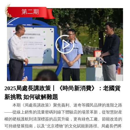
第二期
2025局處長講政策丨《時尚新消費》：老國貨
新挑戰 如何破解難題
本期《局處長講政策》聚焦義利、迷奇等國民品牌的進階之路
——從線上銷售的流量密碼到線下體驗店的場景革新，從智慧財産
權的硬核護航到清潔標簽的品質升級，更有綠色工廠、節能改造的
可持續發展指南，以及“北京禮物”的文化賦能新路徑。局處長們將