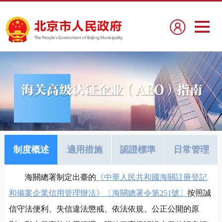
制度概述
適用措施
認證標準
日常管理
海關總署制定出臺的
《中華人民共和國海關註冊登記
和備案企業信用管理辦法》〔海關總署令第251號〕
按照誠
信守法便利、失信違法懲戒、依法依規、公正公開的原