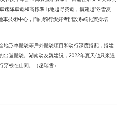
車速降車道和高標準山地越野賽道，構建起“冬雪夏
山地車技術中心，面向騎行愛好者開設系統化實操培
全地形車體驗等戶外體驗項目和騎行深度搭配，搭建
出遊體驗。湖南騎友魏建説，2022年夏天他只來過
行穿梭在山間。（趙瑞雪）