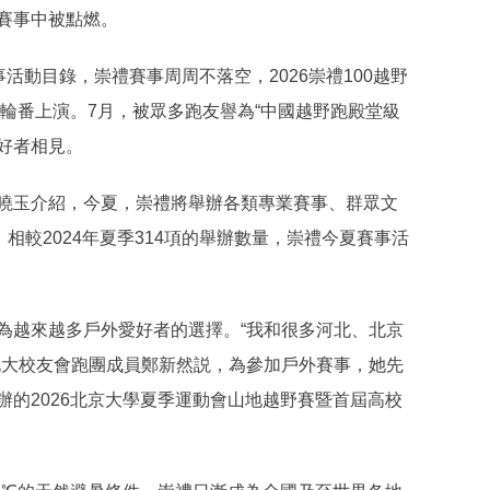
賽事中被點燃。
活動目錄，崇禮賽事周周不落空，2026崇禮100越野
將輪番上演。7月，被眾多跑友譽為“中國越野跑殿堂級
愛好者相見。
曉玉介紹，今夏，崇禮將舉辦各類專業賽事、群眾文
相較2024年夏季314項的舉辦數量，崇禮今夏賽事活
為越來越多戶外愛好者的選擇。“我和很多河北、北京
北大校友會跑團成員鄭新然説，為參加戶外賽事，她先
的2026北京大學夏季運動會山地越野賽暨首屆高校