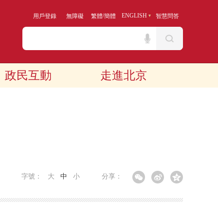
/
ENGLISH
用戶登錄
無障礙
繁體
簡體
智慧問答
政民互動
走進北京
字號：
大
中
小
分享：