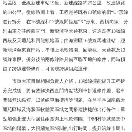
走進北京
站區段，全線新建車站19座、新建線路約29公里，改造線路
約34公里。從線路圖上看，工程是將既有13號線的倒“U”形線
北京概況
十六區概覽
人文北京
進行拆分，在16號線和17號線間搭建“X”形東、西橫向線，分
別由車公莊經西直門、新龍澤至天通苑東，連通既有13號線
綠色北京
圖説北京
視頻北京
西段及天通苑和回龍觀地區；由海澱區16號線馬連洼站，經
新龍澤至東直門站，串聯上地軟體園、回龍觀、天通苑及13
多語種
號線東段。拆分後的兩條線路具備互聯互通的條件，同時預
ENGLISH
한국어
日本語
留了跨線運營條件，可實現跨線組織運作。
市重大項目辦相關負責人介紹，13號線擴能提升工程拆
DEUTSCH
FRANÇAIS
РУССКИЙ ЯЗЫК
分完成後，將有效解決西直門終點站列車折返條件差、發車
ESPAÑOL
PORTUGUÊS
間隔無法縮短、13號線車廂擁擠等問題。在昌平區回龍觀天
العربية
通苑區域及海澱區軟體園區域之間搭建快捷的出行條件，重
ITALIANO
點加強北部大型居住組團與上地軟體園、中關村等就業集中
區域的聯繫，大幅縮短區域間的出行時間，提升沿線市民出