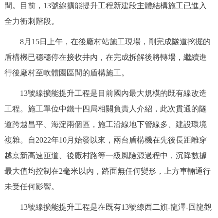
間。目前，13號線擴能提升工程新建段主體結構施工已進入
決策公開
專題公開
全力衝刺階段。
政務服務
8月15日上午，在後廠村站施工現場，剛完成隧道挖掘的
盾構機已穩穩停在接收井內，在完成拆解後將轉場，繼續進
個人服務
法人服務
部門服務
行後廠村至軟體園區間的盾構施工。
便民服務
利企服務
投資項目
13號線擴能提升工程是目前國內最大規模的既有線改造
工程。施工單位中鐵十四局相關負責人介紹，此次貫通的隧
仲介服務
陽光政務
道跨越昌平、海淀兩個區，施工沿線地下管線多、建設環境
複雜。自2022年10月始發以來，兩台盾構機在先後長距離穿
政民互動
越京新高速匝道、後廠村路等一級風險源過程中，沉降數據
12345網上接訴即辦
我要諮詢
我要建議
最大值均控制在2毫米以內，路面無任何變形，上方車輛通行
未受任何影響。
參與調查
線上訪談
圖説互動
13號線擴能提升工程是在既有13號線西二旗-龍澤-回龍觀