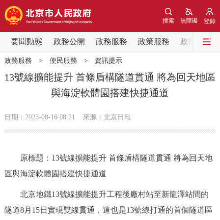
網站地圖
搜索
無障礙
登錄
要聞動態
要聞動態
政務公開
政務服務
政策服務
政民互動
政務服務
>
便民服務
>
資訊提示
黨中央精神
國務院資訊
中央部委動態
13號線擴能提升 首條盾構隧道貫通 將為回天地區
與海淀軟體園搭建快捷通道
北京要聞
會議資訊
部門動態
日期：2023-08-16 08:21
來源：北京日報
各區熱點
政務公開
原標題：13號線擴能提升 首條盾構隧道貫通 將為回天地
區與海淀軟體園搭建快捷通道
市領導
機構職能
政策服務
北京地鐵13號線擴能提升工程後廠村站至新龍澤站間的
政策兌現
政策解讀
回應關切
隧道8月15日實現雙線貫通，這也是13號線打通的首個隧道區