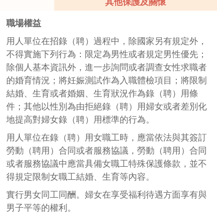
職工依法要求解除、終止勞動（聘用）合同、服務協
其他保護及關懷
議的除外。
職場權益
用人單位在招錄（聘）過程中，除國家另有規定外，
離婚政策
不得實施下列行為：限定為男性或者規定男性優先；
除個人基本資訊外，進一步詢問或者調查女性求職者
女方在懷孕期間、分娩後一年內或者終止妊娠後六個
的婚育情況；將妊娠測試作為入職體檢項目；將限制
月內，男方不得提出離婚；但是，女方提出離婚或者
結婚、生育或者婚姻、生育狀況作為錄（聘）用條
人民法院認為確有必要受理男方離婚請求的除外。
件；其他以性別為由拒絕錄（聘）用婦女或者差別化
地提高對婦女錄（聘）用標準的行為。
用人單位在錄（聘）用女職工時，應當依法與其簽訂
勞動（聘用）合同或者服務協議，勞動（聘用）合同
或者服務協議中應當具備女職工特殊保護條款，並不
得規定限制女職工結婚、生育等內容。
實行男女同工同酬。婦女在享受福利待遇方面享有與
男子平等的權利。