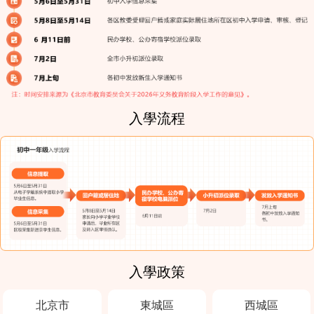
入學流程
入學政策
北京市
東城區
西城區