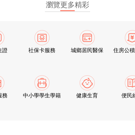
瀏覽
更多
精彩
住證
社保卡服務
城鄉居民醫保
住房公積
服務
中小學學生學籍
健康生育
便民