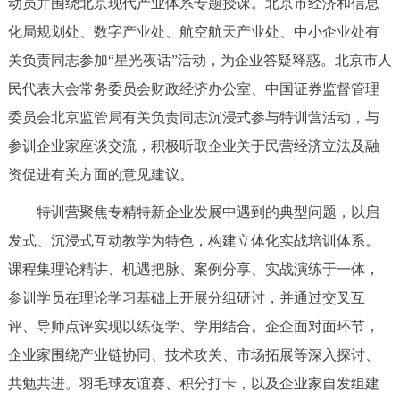
动员并围绕北京现代产业体系专题授课。北京市经济和信息
决策公开
专题公开
化局规划处、数字产业处、航空航天产业处、中小企业处有
关负责同志参加“星光夜话”活动，为企业答疑释惑。北京市人
政务服务
民代表大会常务委员会财政经济办公室、中国证券监督管理
个人服务
法人服务
部门服务
委员会北京监管局有关负责同志沉浸式参与特训营活动，与
参训企业家座谈交流，积极听取企业关于民营经济立法及融
便民服务
利企服务
投资项目
资促进有关方面的意见建议。
特训营聚焦专精特新企业发展中遇到的典型问题，以启
中介服务
阳光政务
发式、沉浸式互动教学为特色，构建立体化实战培训体系。
政民互动
课程集理论精讲、机遇把脉、案例分享、实战演练于一体，
参训学员在理论学习基础上开展分组研讨，并通过交叉互
12345网上接诉即办
我要咨询
我要建议
评、导师点评实现以练促学、学用结合。企企面对面环节，
企业家围绕产业链协同、技术攻关、市场拓展等深入探讨、
参与调查
在线访谈
图说互动
共勉共进。羽毛球友谊赛、积分打卡，以及企业家自发组建