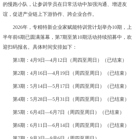
走进北京
的慢跑小队，让参训学员在日常活动中加强沟通、增进友
谊，促进产业链上下游协作、跨企业合作。
北京概况
十六区概览
人文北京
2026年，专精特新企业家赋能特训营计划举办10期，上
半年前6期已圆满落幕，第7期至第10期活动持续招募中，欢
绿色北京
图说北京
视频北京
迎扫码报名。具体时间安排如下：
多语种
第1期：4月9日—4月12日（周四至周日）（已结束）
ENGLISH
한국어
日本語
第2期：4月16日—4月19日（周四至周日）（已结束）
第3期：5月14日—5月17日（周四至周日）（已结束）
DEUTSCH
FRANÇAIS
РУССКИЙ ЯЗЫК
第4期：5月28日—5月31日（周四至周日）（已结束）
ESPAÑOL
العربية
PORTUGUÊS
第5期：6月4日—6月7日（周四至周日）（已结束）
ITALIANO
第6期：6月11日—6月14日（周四至周日）（已结束）
第7期：9月3日—9月6日（周四至周日）