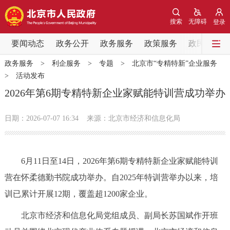
网站地图
搜索
无障碍
登录
要闻动态
要闻动态
政务公开
政务服务
政策服务
政民互动
政务服务
>
利企服务
>
专题
>
北京市“专精特新”企业服务
党中央精神
国务院信息
中央部委动态
>
活动发布
2026年第6期专精特新企业家赋能特训营成功举办
北京要闻
会议信息
部门动态
日期：2026-07-07 16:34
来源：北京市经济和信息化局
各区热点
政务公开
6月11日至14日，2026年第6期专精特新企业家赋能特训
营在怀柔德勤书院成功举办。自2025年特训营举办以来，培
市领导
机构职能
政策服务
训已累计开展12期，覆盖超1200家企业。
政策兑现
政策解读
回应关切
北京市经济和信息化局党组成员、副局长苏国斌作开班