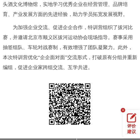
走进北京
头酒文化博物馆，实地学习优秀企业在经营管理、品牌培
育、产业发展方面的先进经验，助力学员拓宽发展视野。
北京概况
十六区概览
人文北京
为加强企业交流、促进企企合作，特训营组织了拔河比
赛，并邀请北京市顺义区拔河运动协会现场指导。赛事采用
绿色北京
图说北京
视频北京
抽签组队、车轮对战赛制，有效增强了团队凝聚力。此外，
多语种
本次特训营优化“企企面对面”交流形式，打破原有分组并重新
编组，促进企业家跨组交流、互学共进。
ENGLISH
한국어
日本語
DEUTSCH
FRANÇAIS
РУССКИЙ ЯЗЫК
ESPAÑOL
العربية
PORTUGUÊS
ITALIANO
评价
建议