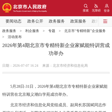
网站地图
搜索
无障碍
登录
要闻动态
要闻动态
政务公开
政务服务
政策服务
政民互动
政务服务
>
利企服务
>
专题
>
北京市“专精特新”企业服务
党中央精神
国务院信息
中央部委动态
>
活动发布
2026年第4期北京市专精特新企业家赋能特训营成
北京要闻
会议信息
部门动态
功举办
各区热点
日期：2026-07-07 16:24
来源：北京市经济和信息化局
政务公开
5月28日-31日，2026年第4期北京市专精特新企业家赋能
市领导
机构职能
政策服务
特训营在北京顺义潮白学苑成功举办。
政策兑现
政策解读
回应关切
北京市经济和信息化局党组成员、副局长苏国斌同志作