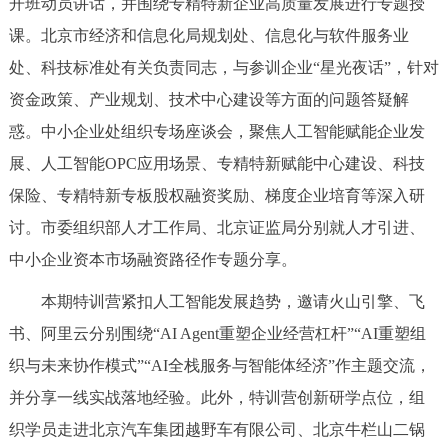
开班动员讲话，并围绕专精特新企业高质量发展进行专题授
决策公开
专题公开
课。北京市经济和信息化局规划处、信息化与软件服务业
处、科技标准处有关负责同志，与参训企业“星光夜话”，针对
政务服务
资金政策、产业规划、技术中心建设等方面的问题答疑解
个人服务
法人服务
部门服务
惑。中小企业处组织专场座谈会，聚焦人工智能赋能企业发
展、人工智能OPC应用场景、专精特新赋能中心建设、科技
便民服务
利企服务
投资项目
保险、专精特新专板股权融资奖励、梯度企业培育等深入研
讨。市委组织部人才工作局、北京证监局分别就人才引进、
中介服务
阳光政务
中小企业资本市场融资路径作专题分享。
政民互动
本期特训营紧扣人工智能发展趋势，邀请火山引擎、飞
书、阿里云分别围绕“AI Agent重塑企业经营杠杆”“AI重塑组
12345网上接诉即办
我要咨询
我要建议
织与未来协作模式”“AI全栈服务与智能体经济”作主题交流，
并分享一线实战落地经验。此外，特训营创新研学点位，组
参与调查
在线访谈
图说互动
织学员走进北京汽车集团越野车有限公司、北京牛栏山二锅