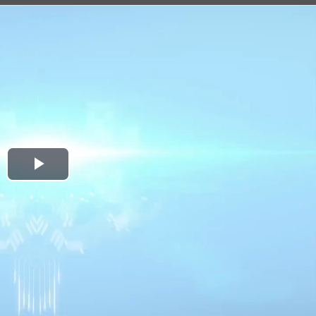
播
放
视
频