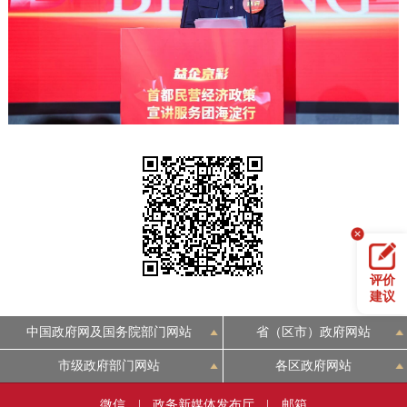
决策公开
专题公开
政务服务
个人服务
法人服务
部门服务
便民服务
利企服务
投资项目
中介服务
阳光政务
政民互动
评价
建议
12345网上接诉即办
我要咨询
我要建议
中国政府网及国务院部门网站
省（区市）政府网站
市级政府部门网站
各区政府网站
参与调查
在线访谈
图说互动
微信
|
政务新媒体发布厅
|
邮箱