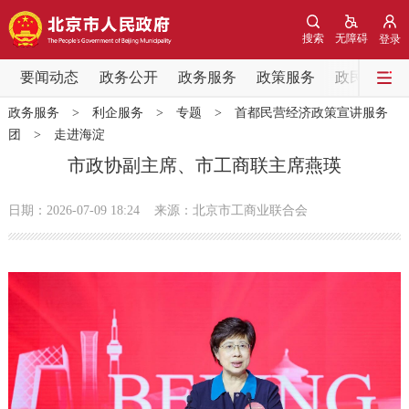
网站地图
搜索
无障碍
登录
要闻动态
要闻动态
政务公开
政务服务
政策服务
政民互动
政务服务
>
利企服务
>
专题
>
首都民营经济政策宣讲服务
党中央精神
国务院信息
中央部委动态
团
>
走进海淀
市政协副主席、市工商联主席燕瑛
北京要闻
会议信息
部门动态
日期：2026-07-09 18:24
来源：北京市工商业联合会
各区热点
政务公开
市领导
机构职能
政策服务
政策兑现
政策解读
回应关切