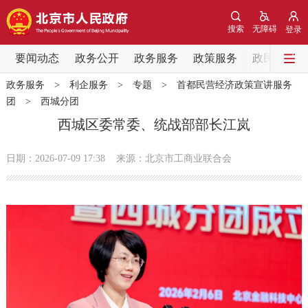
网站地图
搜索
无障碍
登录
要闻动态
要闻动态
政务公开
政务服务
政策服务
政民互动
政务服务
>
利企服务
>
专题
>
首都民营经济政策宣讲服务
党中央精神
国务院信息
中央部委动态
团
>
西城分团
西城区委常委、统战部部长江岚
北京要闻
会议信息
部门动态
日期：2026-07-09 17:38
来源：北京市工商业联合会
各区热点
政务公开
市领导
机构职能
政策服务
政策兑现
政策解读
回应关切