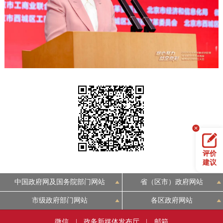
决策公开
专题公开
政务服务
个人服务
法人服务
部门服务
便民服务
利企服务
投资项目
中介服务
阳光政务
政民互动
评价
建议
12345网上接诉即办
我要咨询
我要建议
中国政府网及国务院部门网站
省（区市）政府网站
市级政府部门网站
各区政府网站
参与调查
在线访谈
图说互动
微信
|
政务新媒体发布厅
|
邮箱