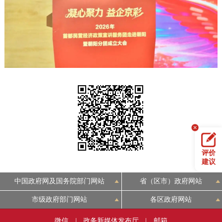
决策公开
专题公开
政务服务
个人服务
法人服务
部门服务
便民服务
利企服务
投资项目
中介服务
阳光政务
政民互动
评价
建议
12345网上接诉即办
我要咨询
我要建议
中国政府网及国务院部门网站
省（区市）政府网站
市级政府部门网站
各区政府网站
参与调查
在线访谈
图说互动
微信
|
政务新媒体发布厅
|
邮箱