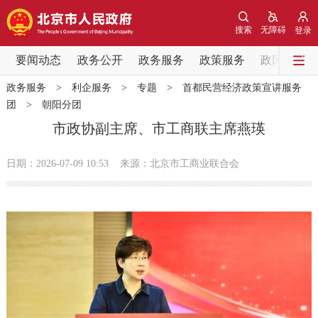
网站地图
搜索
无障碍
登录
要闻动态
要闻动态
政务公开
政务服务
政策服务
政民互动
政务服务
>
利企服务
>
专题
>
首都民营经济政策宣讲服务
党中央精神
国务院信息
中央部委动态
团
>
朝阳分团
市政协副主席、市工商联主席燕瑛
北京要闻
会议信息
部门动态
日期：2026-07-09 10:53
来源：北京市工商业联合会
各区热点
政务公开
市领导
机构职能
政策服务
政策兑现
政策解读
回应关切