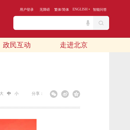
/
ENGLISH
用户登录
无障碍
繁体
简体
智能问答
政民互动
走进北京
大
中
小
分享：