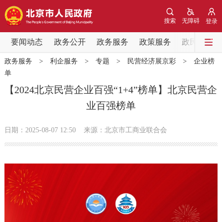
网站地图
搜索
无障碍
登录
要闻动态
要闻动态
政务公开
政务服务
政策服务
政民互动
政务服务
>
利企服务
>
专题
>
民营经济展京彩
>
企业榜
党中央精神
国务院信息
中央部委动态
单
【2024北京民营企业百强“1+4”榜单】北京民营企
北京要闻
会议信息
部门动态
业百强榜单
各区热点
日期：2025-08-07 12:50
来源：北京市工商业联合会
政务公开
市领导
机构职能
政策服务
政策兑现
政策解读
回应关切