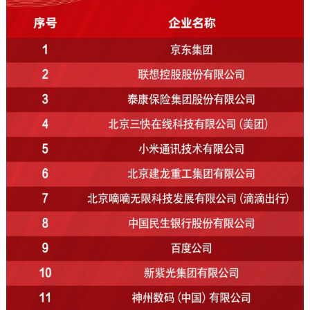
走进北京
北京概况
十六区概览
人文北京
绿色北京
图说北京
视频北京
多语种
ENGLISH
한국어
日本語
DEUTSCH
FRANÇAIS
РУССКИЙ ЯЗЫК
ESPAÑOL
العربية
PORTUGUÊS
ITALIANO