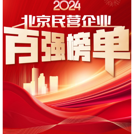
决策公开
专题公开
政务服务
个人服务
法人服务
部门服务
便民服务
利企服务
投资项目
中介服务
阳光政务
政民互动
12345网上接诉即办
我要咨询
我要建议
参与调查
在线访谈
图说互动