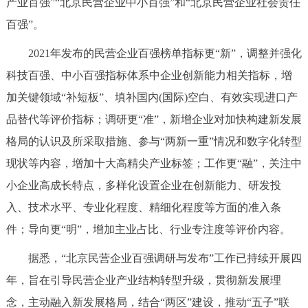
产业百强”“北京民营企业中小百强”和“北京民营企业社会责任
决策公开
专题公开
百强”。
政务服务
2021年发布的民营企业百强榜单指标更“新”，调整并强化
科技百强、中小百强指标体系中企业创新能力相关指标，增
个人服务
法人服务
部门服务
加关键领域“补短板”、填补国内(国际)空白、有效实现进口产
品替代等评价指标；调研更“准”，新增企业对加快构建新发展
便民服务
利企服务
投资项目
格局的认识及所采取措施、参与“两新一重”情况和数字化转型
现状等内容，增加十大高精尖产业标签；工作更“融”，关注中
中介服务
阳光政务
小企业高成长特点，多样化设置企业在创新能力、研发投
政民互动
入、技术水平、专业化程度、精细化程度等方面的准入条
件；导向更“明”，增加主业占比、行业专注度等评价内容。
12345网上接诉即办
我要咨询
我要建议
据悉，“北京民营企业百强调研与发布”工作已持续开展四
年，旨在引导民营企业产业结构转型升级，贯彻新发展理
参与调查
在线访谈
图说互动
念，主动融入新发展格局，结合“两区”建设，推动“五子”联