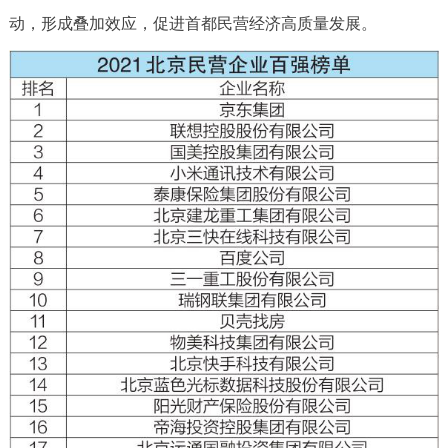
走进北京
动，形成叠加效应，促进首都民营经济高质量发展。
北京概况
十六区概览
人文北京
绿色北京
图说北京
视频北京
多语种
ENGLISH
한국어
日本語
DEUTSCH
FRANÇAIS
РУССКИЙ ЯЗЫК
ESPAÑOL
العربية
PORTUGUÊS
ITALIANO