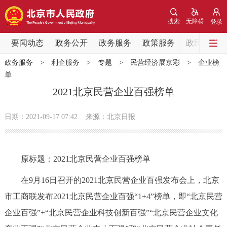
网站地图
搜索
无障碍
登录
要闻动态
要闻动态
政务公开
政务服务
政策服务
政民互动
政务服务
>
利企服务
>
专题
>
民营经济展京彩
>
企业榜
党中央精神
国务院信息
中央部委动态
单
2021北京民营企业百强榜单
北京要闻
会议信息
部门动态
日期：2021-09-17 07:42
来源：北京日报
各区热点
政务公开
原标题：2021北京民营企业百强榜单
市领导
机构职能
政策服务
在9月16日召开的2021北京民营企业百强发布会上，北京
市工商联发布2021北京民营企业百强“1+4”榜单，即“北京民营
政策兑现
政策解读
回应关切
企业百强”+“北京民营企业科技创新百强”“北京民营企业文化