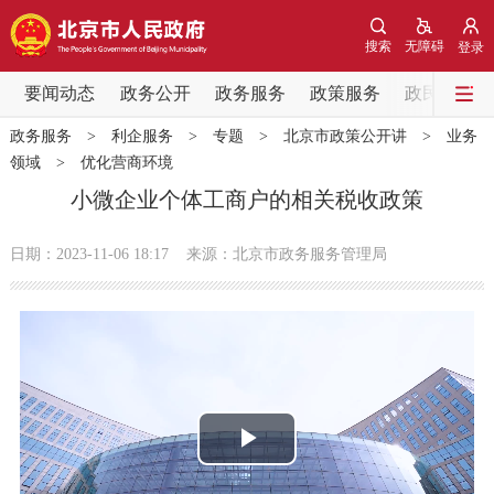
网站地图
搜索
无障碍
登录
要闻动态
要闻动态
政务公开
政务服务
政策服务
政民互动
政务服务
>
利企服务
>
专题
>
北京市政策公开讲
>
业务
党中央精神
国务院信息
中央部委动态
领域
>
优化营商环境
小微企业个体工商户的相关税收政策
北京要闻
会议信息
部门动态
日期：2023-11-06 18:17
来源：北京市政务服务管理局
各区热点
政务公开
市领导
机构职能
政策服务
播
政策兑现
政策解读
回应关切