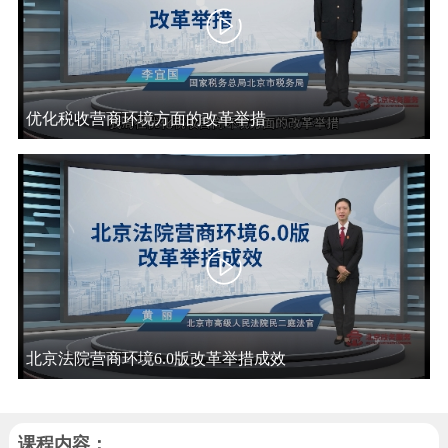
走进北京
北京概况
十六区概览
人文北京
优化税收营商环境方面的改革举措
绿色北京
图说北京
视频北京
多语种
ENGLISH
한국어
日本語
DEUTSCH
FRANÇAIS
РУССКИЙ ЯЗЫК
ESPAÑOL
العربية
PORTUGUÊS
北京法院营商环境6.0版改革举措成效
ITALIANO
课程内容：