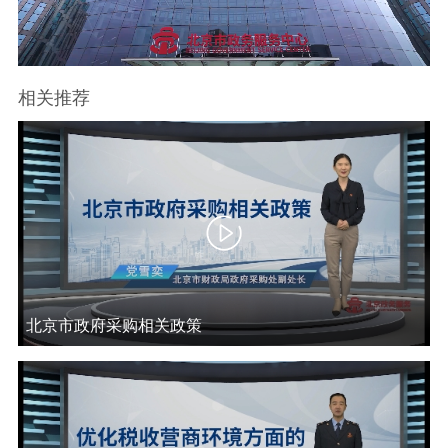
放
决策公开
专题公开
视
政务服务
相关推荐
频
个人服务
法人服务
部门服务
便民服务
利企服务
投资项目
中介服务
阳光政务
政民互动
北京市政府采购相关政策
12345网上接诉即办
我要咨询
我要建议
参与调查
在线访谈
图说互动