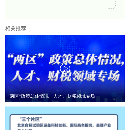
放
决策公开
专题公开
视
政务服务
相关推荐
频
个人服务
法人服务
部门服务
便民服务
利企服务
投资项目
中介服务
阳光政务
政民互动
“两区”政策总体情况，人才、财税领域专场
12345网上接诉即办
我要咨询
我要建议
参与调查
在线访谈
图说互动