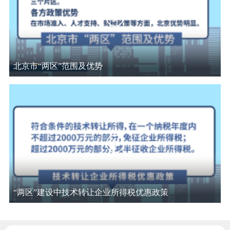
走进北京
北京概况
十六区概览
人文北京
绿色北京
图说北京
视频北京
北京市“两区”范围及优势
多语种
ENGLISH
한국어
日本語
DEUTSCH
FRANÇAIS
РУССКИЙ ЯЗЫК
ESPAÑOL
العربية
PORTUGUÊS
“两区”建设中技术转让企业所得税优惠政策
ITALIANO