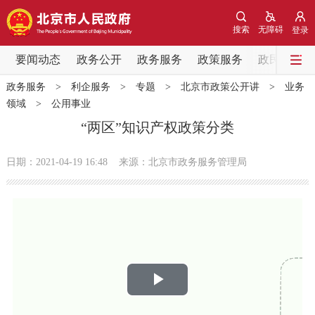
网站地图
搜索
无障碍
登录
要闻动态
要闻动态
政务公开
政务服务
政策服务
政民互动
政务服务
>
利企服务
>
专题
>
北京市政策公开讲
>
业务
党中央精神
国务院信息
中央部委动态
领域
>
公用事业
“两区”知识产权政策分类
北京要闻
会议信息
部门动态
日期：2021-04-19 16:48
来源：北京市政务服务管理局
各区热点
政务公开
市领导
机构职能
政策服务
播
政策兑现
政策解读
回应关切