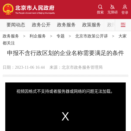
网站地图
搜索
无障碍
登录
要闻动态
要闻动态
政务公开
政务服务
政策服务
政民互动
政务服务
>
利企服务
>
专题
>
北京市政策公开讲
>
大家
党中央精神
国务院信息
中央部委动态
都关注
申报不含行政区划的企业名称需要满足的条件
北京要闻
会议信息
部门动态
日期：2023-11-06 16:44
来源：北京市政务服务管理局
各区热点
This
is
政务公开
a
视频因格式不支持或者服务器或网络的问题无法加载。
modal
window.
市领导
机构职能
政策服务
政策兑现
政策解读
回应关切