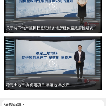
走进北京
北京概况
十六区概览
人文北京
关于将不动产抵押权登记服务场所延伸至政府性融资担保公司的通知
绿色北京
图说北京
视频北京
多语种
ENGLISH
한국어
日本語
DEUTSCH
FRANÇAIS
РУССКИЙ ЯЗЫК
ESPAÑOL
العربية
PORTUGUÊS
稳定土地市场 促进项目 早落地 早投产
ITALIANO
课程内容：