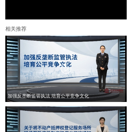
决策公开
专题公开
政务服务
相关推荐
个人服务
法人服务
部门服务
便民服务
利企服务
投资项目
中介服务
阳光政务
政民互动
加强反垄断监管执法 培育公平竞争文化
12345网上接诉即办
我要咨询
我要建议
参与调查
在线访谈
图说互动