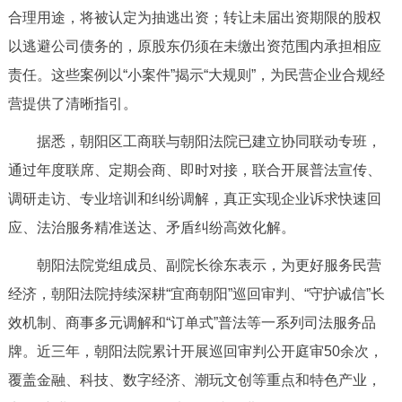
合理用途，将被认定为抽逃出资；转让未届出资期限的股权
回到顶部
以逃避公司债务的，原股东仍须在未缴出资范围内承担相应
责任。这些案例以“小案件”揭示“大规则”，为民营企业合规经
营提供了清晰指引。
据悉，朝阳区工商联与朝阳法院已建立协同联动专班，
通过年度联席、定期会商、即时对接，联合开展普法宣传、
调研走访、专业培训和纠纷调解，真正实现企业诉求快速回
应、法治服务精准送达、矛盾纠纷高效化解。
朝阳法院党组成员、副院长徐东表示，为更好服务民营
经济，朝阳法院持续深耕“宜商朝阳”巡回审判、“守护诚信”长
效机制、商事多元调解和“订单式”普法等一系列司法服务品
牌。近三年，朝阳法院累计开展巡回审判公开庭审50余次，
覆盖金融、科技、数字经济、潮玩文创等重点和特色产业，