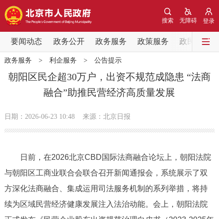
网站地图
搜索
无障碍
登录
要闻动态
要闻动态
政务公开
政务服务
政策服务
政民互动
政务服务
>
利企服务
>
公告提示
党中央精神
国务院信息
中央部委动态
朝阳区民企超30万户，出资不规范成隐患 “法商
融合”助推民营经济高质量发展
北京要闻
会议信息
部门动态
日期：2026-06-23 10:48
来源：北京日报
各区热点
政务公开
日前，在2026北京CBD国际法商融合论坛上，朝阳法院
与朝阳区工商业联合会联合召开新闻通报会，系统展示了双
市领导
机构职能
政策服务
方深化法商融合、集成运用司法服务机制的系列举措，将持
政策兑现
政策解读
回应关切
续为区域民营经济健康发展注入法治动能。会上，朝阳法院