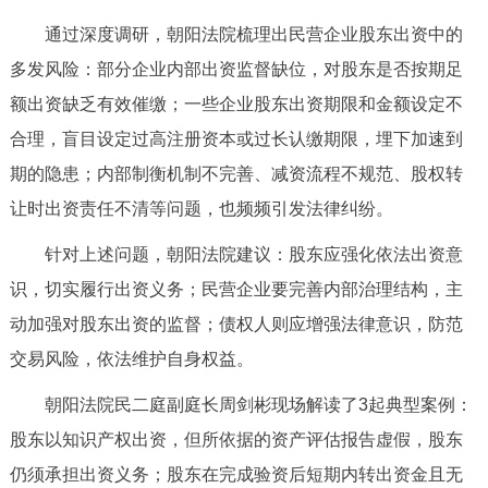
走进北京
通过深度调研，朝阳法院梳理出民营企业股东出资中的
北京概况
十六区概览
人文北京
多发风险：部分企业内部出资监督缺位，对股东是否按期足
额出资缺乏有效催缴；一些企业股东出资期限和金额设定不
绿色北京
图说北京
视频北京
合理，盲目设定过高注册资本或过长认缴期限，埋下加速到
期的隐患；内部制衡机制不完善、减资流程不规范、股权转
多语种
让时出资责任不清等问题，也频频引发法律纠纷。
ENGLISH
한국어
日本語
针对上述问题，朝阳法院建议：股东应强化依法出资意
识，切实履行出资义务；民营企业要完善内部治理结构，主
DEUTSCH
FRANÇAIS
РУССКИЙ ЯЗЫК
动加强对股东出资的监督；债权人则应增强法律意识，防范
交易风险，依法维护自身权益。
ESPAÑOL
العربية
PORTUGUÊS
朝阳法院民二庭副庭长周剑彬现场解读了3起典型案例：
ITALIANO
股东以知识产权出资，但所依据的资产评估报告虚假，股东
仍须承担出资义务；股东在完成验资后短期内转出资金且无