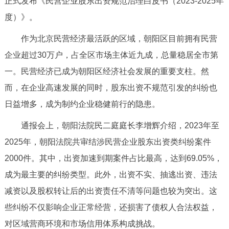
正式发布《民营企业股东出资规范治理白皮书（2023-2025年
决策公开
专题公开
度）》。
政务服务
作为北京民营经济最活跃的区域，朝阳区目前拥有民营
企业超过30万户，占全区市场主体近九成，总量稳居全市第
个人服务
法人服务
部门服务
一。民营经济已成为朝阳区经济社会发展的重要支柱。然
而，在企业高速发展的同时，股东出资不规范引发的纠纷也
便民服务
利企服务
投资项目
日益增多，成为制约企业稳健前行的隐患。
通报会上，朝阳法院民二庭庭长李增辉介绍，2023年至
中介服务
阳光政务
2025年，朝阳法院共审结涉民营企业股东出资类纠纷案件
政民互动
2000件。其中，出资加速到期案件占比最高，达到69.05%，
成为最主要的纠纷类型。此外，出资不实、抽逃出资、违法
12345网上接诉即办
我要咨询
我要建议
减资以及股权转让后的出资责任不清等问题也较为突出。这
些纠纷不仅影响企业正常经营，还损害了债权人合法权益，
参与调查
在线访谈
图说互动
对区域营商环境和市场信用体系构成挑战。