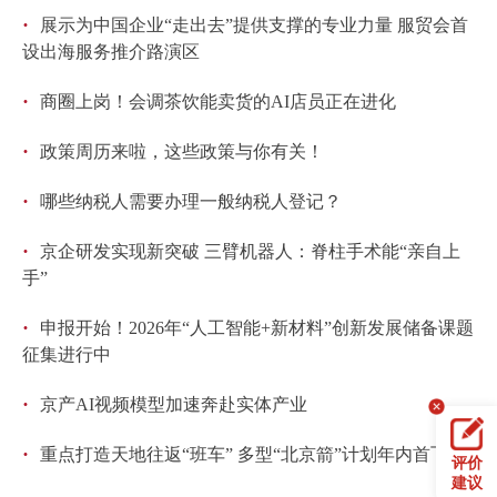
·
展示为中国企业“走出去”提供支撑的专业力量 服贸会首
设出海服务推介路演区
·
商圈上岗！会调茶饮能卖货的AI店员正在进化
·
政策周历来啦，这些政策与你有关！
·
哪些纳税人需要办理一般纳税人登记？
·
京企研发实现新突破 三臂机器人：脊柱手术能“亲自上
手”
·
申报开始！2026年“人工智能+新材料”创新发展储备课题
征集进行中
·
京产AI视频模型加速奔赴实体产业
·
重点打造天地往返“班车” 多型“北京箭”计划年内首飞
评价
建议