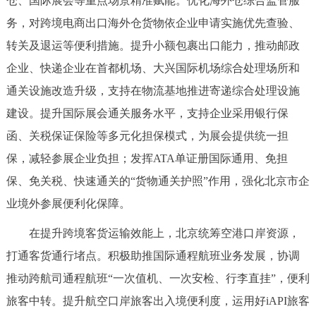
仓、国际展会等重点场景精准赋能。优化海外仓综合监管服
回到顶部
务，对跨境电商出口海外仓货物依企业申请实施优先查验、
转关及退运等便利措施。提升小额包裹出口能力，推动邮政
企业、快递企业在首都机场、大兴国际机场综合处理场所和
通关设施改造升级，支持在物流基地推进寄递综合处理设施
建设。提升国际展会通关服务水平，支持企业采用银行保
函、关税保证保险等多元化担保模式，为展会提供统一担
保，减轻参展企业负担；发挥ATA单证册国际通用、免担
保、免关税、快速通关的“货物通关护照”作用，强化北京市企
业境外参展便利化保障。
在提升跨境客货运输效能上，北京统筹空港口岸资源，
打通客货通行堵点。积极助推国际通程航班业务发展，协调
推动跨航司通程航班“一次值机、一次安检、行李直挂”，便利
旅客中转。提升航空口岸旅客出入境便利度，运用好iAPI旅客