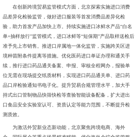
走进北京
在创新跨境贸易监管模式方面，北京探索实施进口消费
品差异化检验监管，做好进口服装等首发消费品差异化检
北京概况
十六区概览
人文北京
验，助力首发产品加快上市。持续实施进口冰鲜水产品“白名
单+抽样放行”监管模式，进口冰鲜等“短保期”产品取样送检后
绿色北京
图说北京
视频北京
准予先上市销售。推进口岸属地一体化监管，实施跨关区进
多语种
境种苗附条件提离等措施。优化医药进口单证办理和通关手
续，推行进口药品通关备案、申报、审核全程网办，报验单
ENGLISH
한국어
日本語
位无需在现场提交纸质材料，实现进口药品通关单、进口药
品口岸检验通知书电子化。提升贸易合规管理水平，加大手
DEUTSCH
FRANÇAIS
РУССКИЙ ЯЗЫК
持式出口管制物品快筛快检等查验智能设备配备，扩大进出
ESPAÑOL
العربية
PORTUGUÊS
口食品安全实验室认可、资质认定等能力范围，不断提升检
测质效。
ITALIANO
为激活外贸新业态新动能，北京聚焦跨境电商、海外