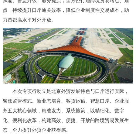
赋能、智慧升级、服务提质，全方位打通跨境贸易堵点、难
决策公开
专题公开
点，持续提升口岸通关效率，降低企业制度性交易成本，助
力首都高水平对外开放。
政务服务
个人服务
法人服务
部门服务
便民服务
利企服务
投资项目
中介服务
阳光政务
政民互动
本次专项行动立足北京外贸发展特色与口岸运行实际，
聚焦监管模式、新业态培育、客货运输、智慧口岸、企业服
12345网上接诉即办
我要咨询
我要建议
务五大核心领域，精准发力、系统施策，以精细化、数字
化、便利化改革，构建高效、便捷、开放的跨境贸易发展生
参与调查
在线访谈
图说互动
态，全力提升外贸企业获得感。