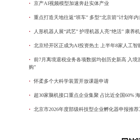
·
京产AI视频模型加速奔赴实体产业
·
重点打造天地往返“班车” 多型“北京箭”计划年内
·
人形机器人展“武艺” 护理机器人亮“绝活” 康
·
北京经开区正成为AI投资热土 上半年8家人工智
·
前7月离境退税业务各项数据均创历史新高 入境
购”
·
怀柔多个大科学装置开放课题申请
·
超30家脑机接口重点企业集聚 占比近全国60%
·
北京市2026年度部级科技型企业孵化器申报推