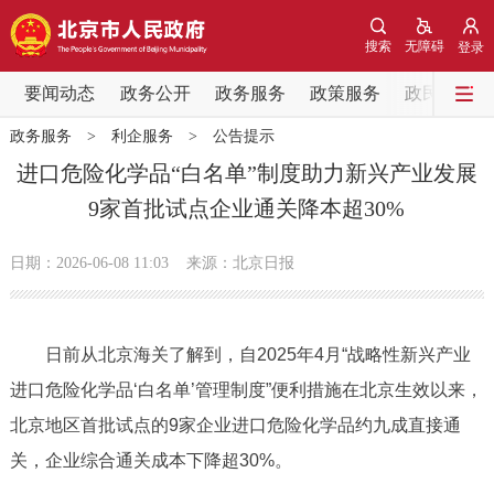
网站地图
搜索
无障碍
登录
要闻动态
要闻动态
政务公开
政务服务
政策服务
政民互动
政务服务
>
利企服务
>
公告提示
党中央精神
国务院信息
中央部委动态
进口危险化学品“白名单”制度助力新兴产业发展
9家首批试点企业通关降本超30%
北京要闻
会议信息
部门动态
日期：2026-06-08 11:03
来源：北京日报
各区热点
政务公开
日前从北京海关了解到，自2025年4月“战略性新兴产业
进口危险化学品‘白名单’管理制度”便利措施在北京生效以来，
市领导
机构职能
政策服务
北京地区首批试点的9家企业进口危险化学品约九成直接通
政策兑现
政策解读
回应关切
关，企业综合通关成本下降超30%。