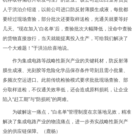
走进北京
人于洪泊介绍道，以前公司进口防反射薄膜生成液，每批都
北京概况
十六区概览
人文北京
要经过现场查验，部分批次还要取样送检，光通关就要等好
几天。“现在加入‘白名单’后，查验批次大幅降低，没命中查验
绿色北京
图说北京
视频北京
的货物直接放行，当天就能提离投入生产，可给我们解决了
一个大难题！”于洪泊欣喜地说。
多语种
作为集成电路等战略性新兴产业的关键耗材，防反射薄
ENGLISH
한국어
日本語
膜生成液、光刻胶等危险化学品保存条件苛刻且需小批量、
多频次空运进口。此前传统检验模式要求批批现场查验、部
DEUTSCH
FRANÇAIS
РУССКИЙ ЯЗЫК
分取样送检，不仅通关效率低，还会造成原料损耗，让企业
陷入“赶工期”与“防损耗”的两难。
ESPAÑOL
العربية
PORTUGUÊS
为破解这一痛点，“白名单”管理制度在京落地见效，精准
ITALIANO
解决了集成电路产业的物流痛点，进一步夯实战略性新兴产
业的供应链保障。（鹿杨）