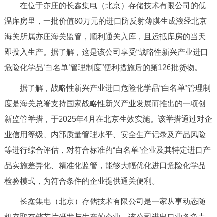
在位于亦庄的长鑫集电（北京）存储技术有限公司的低
决策公开
专题公开
温库房里，一批价值80万元的进口防反射薄膜生成液经北京
政务服务
海关所属亦庄海关监管，顺利通关入库，且运抵库房的当天
即投入生产。据了解，这是该公司享受“战略性新兴产业进口
个人服务
法人服务
部门服务
危险化学品‘白名单’管理制度”便利措施后的第126批货物。
据了解，战略性新兴产业进口危险化学品“白名单”管理制
便民服务
利企服务
投资项目
度是海关总署支持国家战略性新兴产业发展而推出的一项创
新监管举措，于2025年4月在北京生效实施。该举措通过对企
中介服务
阳光政务
业信用等级、内部质量管理水平、安全生产记录及产品风险
政民互动
等进行综合评估，对符合标准的“白名单”企业及其特定进口产
品实施差异化、精准化监管，能够大幅优化进口危险化学品
12345网上接诉即办
我要咨询
我要建议
检验模式，为符合条件的企业提供通关便利。
参与调查
在线访谈
图说互动
长鑫集电（北京）存储技术有限公司是一家从事动态随
机存取存储芯片研发与生产的企业。该公司进出口业务负责