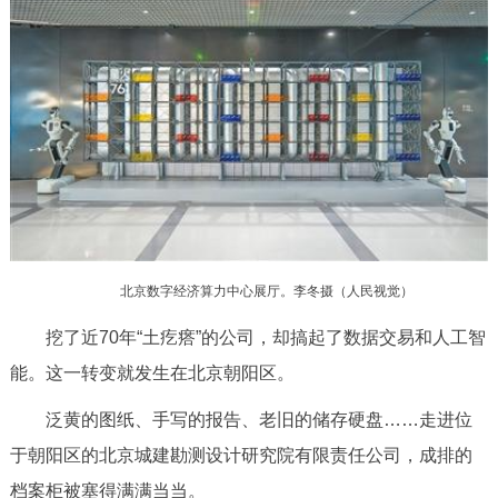
决策公开
专题公开
政务服务
个人服务
法人服务
部门服务
便民服务
利企服务
投资项目
中介服务
阳光政务
北京数字经济算力中心展厅。李冬摄（人民视觉）
政民互动
挖了近70年“土疙瘩”的公司，却搞起了数据交易和人工智
能。这一转变就发生在北京朝阳区。
12345网上接诉即办
我要咨询
我要建议
泛黄的图纸、手写的报告、老旧的储存硬盘……走进位
参与调查
在线访谈
图说互动
于朝阳区的北京城建勘测设计研究院有限责任公司，成排的
档案柜被塞得满满当当。