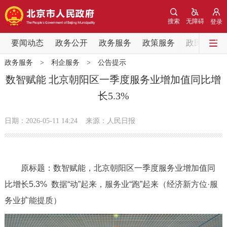
网站地图
搜索
无障碍
登录
要闻动态
要闻动态
政务公开
政务服务
政策服务
政民互动
政务服务
>
利企服务
>
公告提示
党中央精神
国务院信息
中央部委动态
数智赋能 北京朝阳区一季度服务业增加值同比增
长5.3%
北京要闻
会议信息
部门动态
日期：2026-05-11 14:24
来源：人民日报
各区热点
政务公开
原标题：数智赋能，北京朝阳区一季度服务业增加值同
市领导
机构职能
政策服务
比增长5.3%
数据“动”起来，服务业“跑”起来（经济新方位·服
务业扩能提质）
政策兑现
政策解读
回应关切