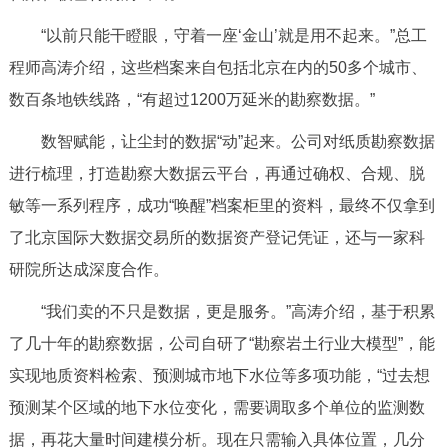
走进北京
“以前只能干瞪眼，守着一座‘金山’就是用不起来。”总工
北京概况
十六区概览
人文北京
程师高涛介绍，这些档案来自包括北京在内的50多个城市、
数百条地铁线路，“有超过1200万延米的勘察数据。”
绿色北京
图说北京
视频北京
数智赋能，让尘封的数据“动”起来。公司对纸质勘察数据
多语种
进行梳理，打造勘察大数据云平台，再通过确权、合规、脱
敏等一系列程序，成功“唤醒”档案柜里的资料，最终不仅拿到
ENGLISH
한국어
日本語
了北京国际大数据交易所的数据资产登记凭证，还与一家科
研院所达成深度合作。
DEUTSCH
FRANÇAIS
РУССКИЙ ЯЗЫК
“我们卖的不只是数据，更是服务。”高涛介绍，基于积累
ESPAÑOL
العربية
PORTUGUÊS
了几十年的勘察数据，公司自研了“勘察岩土行业大模型”，能
实现地质资料检索、预测城市地下水位等多项功能，“过去想
ITALIANO
预测某个区域的地下水位变化，需要调取多个单位的监测数
据，再花大量时间建模分析。现在只需输入具体位置，几分