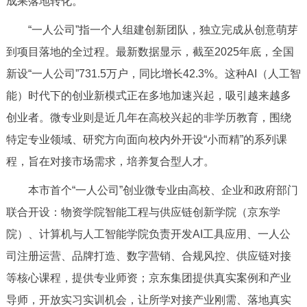
成果落地转化。
决策公开
专题公开
“一人公司”指一个人组建创新团队，独立完成从创意萌芽
政务服务
到项目落地的全过程。最新数据显示，截至2025年底，全国
新设“一人公司”731.5万户，同比增长42.3%。这种AI（人工智
个人服务
法人服务
部门服务
能）时代下的创业新模式正在多地加速兴起，吸引越来越多
创业者。微专业则是近几年在高校兴起的非学历教育，围绕
便民服务
利企服务
投资项目
特定专业领域、研究方向面向校内外开设“小而精”的系列课
程，旨在对接市场需求，培养复合型人才。‌
中介服务
阳光政务
本市首个“一人公司”创业微专业由高校、企业和政府部门
政民互动
联合开设：物资学院智能工程与供应链创新学院（京东学
院）、计算机与人工智能学院负责开发AI工具应用、一人公
12345网上接诉即办
我要咨询
我要建议
司注册运营、品牌打造、数字营销、合规风控、供应链对接
等核心课程，提供专业师资；京东集团提供真实案例和产业
参与调查
在线访谈
图说互动
导师，开放实习实训机会，让所学对接产业刚需、落地真实