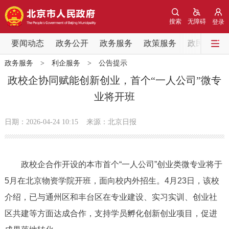
网站地图
搜索
无障碍
登录
要闻动态
要闻动态
政务公开
政务服务
政策服务
政民互动
政务服务
>
利企服务
>
公告提示
党中央精神
国务院信息
中央部委动态
政校企协同赋能创新创业，首个“一人公司”微专
业将开班
北京要闻
会议信息
部门动态
日期：2026-04-24 10:15
来源：北京日报
各区热点
政务公开
政校企合作开设的本市首个“一人公司”创业类微专业将于
5月在北京物资学院开班，面向校内外招生。4月23日，该校
市领导
机构职能
政策服务
介绍，已与通州区和丰台区在专业建设、实习实训、创业社
政策兑现
政策解读
回应关切
区共建等方面达成合作，支持学员孵化创新创业项目，促进