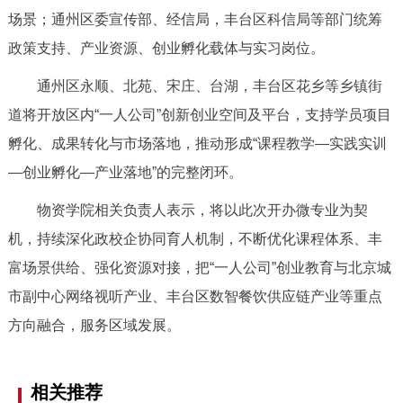
走进北京
场景；通州区委宣传部、经信局，丰台区科信局等部门统筹
政策支持、产业资源、创业孵化载体与实习岗位。
北京概况
十六区概览
人文北京
通州区永顺、北苑、宋庄、台湖，丰台区花乡等乡镇街
绿色北京
图说北京
视频北京
道将开放区内“一人公司”创新创业空间及平台，支持学员项目
孵化、成果转化与市场落地，推动形成“课程教学—实践实训
多语种
—创业孵化—产业落地”的完整闭环。
ENGLISH
한국어
日本語
物资学院相关负责人表示，将以此次开办微专业为契
机，持续深化政校企协同育人机制，不断优化课程体系、丰
DEUTSCH
FRANÇAIS
РУССКИЙ ЯЗЫК
富场景供给、强化资源对接，把“一人公司”创业教育与北京城
市副中心网络视听产业、丰台区数智餐饮供应链产业等重点
ESPAÑOL
العربية
PORTUGUÊS
方向融合，服务区域发展。
ITALIANO
相关推荐