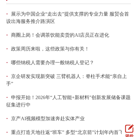
回到顶部
·
展示为中国企业“走出去”提供支撑的专业力量 服贸会首
设出海服务推介路演区
·
商圈上岗！会调茶饮能卖货的AI店员正在进化
·
政策周历来啦，这些政策与你有关！
·
哪些纳税人需要办理一般纳税人登记？
·
京企研发实现新突破 三臂机器人：脊柱手术能“亲自上
手”
·
申报开始！2026年“人工智能+新材料”创新发展储备课题
征集进行中
·
京产AI视频模型加速奔赴实体产业
·
重点打造天地往返“班车” 多型“北京箭”计划年内首飞
评价