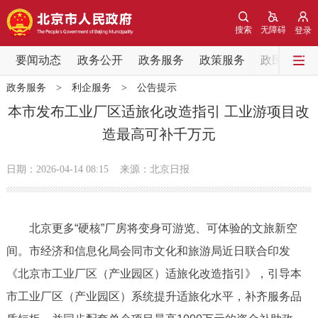
网站地图
搜索
无障碍
登录
要闻动态
要闻动态
政务公开
政务服务
政策服务
政民互动
政务服务
>
利企服务
>
公告提示
党中央精神
国务院信息
中央部委动态
本市发布工业厂区适旅化改造指引 工业游项目改
造最高可补千万元
北京要闻
会议信息
部门动态
日期：2026-04-14 08:15
来源：北京日报
各区热点
政务公开
北京更多“硬核”厂房将变身可游览、可体验的文旅新空
间。市经济和信息化局会同市文化和旅游局近日联合印发
市领导
机构职能
政策服务
《北京市工业厂区（产业园区）适旅化改造指引》，引导本
政策兑现
政策解读
回应关切
市工业厂区（产业园区）系统提升适旅化水平，补齐服务品