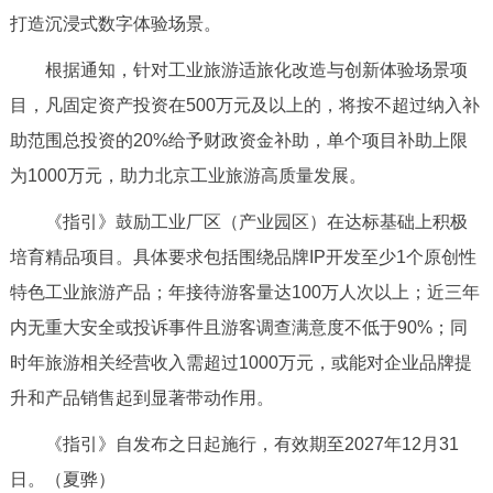
走进北京
打造沉浸式数字体验场景。
北京概况
十六区概览
人文北京
根据通知，针对工业旅游适旅化改造与创新体验场景项
目，凡固定资产投资在500万元及以上的，将按不超过纳入补
绿色北京
图说北京
视频北京
助范围总投资的20%给予财政资金补助，单个项目补助上限
为1000万元，助力北京工业旅游高质量发展。
多语种
《指引》鼓励工业厂区（产业园区）在达标基础上积极
ENGLISH
한국어
日本語
培育精品项目。具体要求包括围绕品牌IP开发至少1个原创性
特色工业旅游产品；年接待游客量达100万人次以上；近三年
DEUTSCH
FRANÇAIS
РУССКИЙ ЯЗЫК
内无重大安全或投诉事件且游客调查满意度不低于90%；同
时年旅游相关经营收入需超过1000万元，或能对企业品牌提
ESPAÑOL
العربية
PORTUGUÊS
升和产品销售起到显著带动作用。
ITALIANO
《指引》自发布之日起施行，有效期至2027年12月31
日。（夏骅）