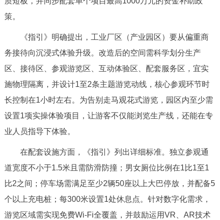
质短板，并同步配套单个项目最高1000万元的资金补助政
决策公开
专题公开
策。
政务服务
《指引》明确提出，工业厂区（产业园区）要从偏重商
务接待向沉浸式体验升级。改造后的空间需科学划分生产
个人服务
法人服务
部门服务
区、接待区、参观游览区、互动体验区、配套服务区，宜实
施物理隔离，并设计1至2条主题游览动线，核心参观环节时
便民服务
利企服务
投资项目
长控制在1小时左右。为告别走马观花式游览，园区内至少需
设置1项实操体验项目，让游客不仅能浏览生产线，还能在专
中介服务
阳光政务
业人员指导下体验。
政民互动
在配套设施方面，《指引》列出详细标准。独立参观通
道宽度不小于1.5米且需防滑防撞；男女厕位比例在1比1至1
12345网上接诉即办
我要咨询
我要建议
比2之间；停车场需满足至少2辆50座以上大巴停放，并配备5
个以上充电桩；每300米设置1处休息点。针对数字化需求，
参与调查
在线访谈
图说互动
游览区域需实现免费Wi-Fi全覆盖，并鼓励运用VR、AR技术