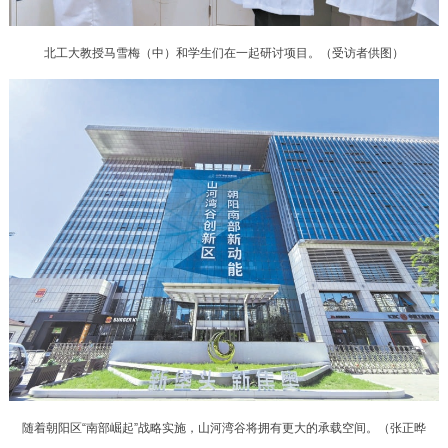
走进北京
北工大教授马雪梅（中）和学生们在一起研讨项目。（受访者供图）
北京概况
十六区概览
人文北京
绿色北京
图说北京
视频北京
多语种
ENGLISH
한국어
日本語
DEUTSCH
FRANÇAIS
РУССКИЙ ЯЗЫК
ESPAÑOL
العربية
PORTUGUÊS
ITALIANO
随着朝阳区“南部崛起”战略实施，山河湾谷将拥有更大的承载空间。（张正晔