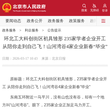
网站地图
搜索
无障碍
登录
要闻动态
要闻动态
政务公开
政务服务
政策服务
政民互动
政务服务
>
利企服务
>
公告提示
党中央精神
国务院信息
中央部委动态
环北工大科创街区初具雏形 235家学者企业开工
从陪你走到自己飞！山河湾谷4家企业新春“毕业”
北京要闻
会议信息
部门动态
日期：2026-03-17 10:43
来源：北京日报
各区热点
政务公开
原标题：环北工大科创街区初具雏形，235家学者企业开
工 从陪你走到自己飞！山河湾谷4家企业新春“毕业”
市领导
机构职能
政策服务
东南五环附近一马平川，没有山也没有谷，却有一个地
政策兑现
政策解读
回应关切
方叫“山河湾谷”。眼下，235家企业正加足马力开工。