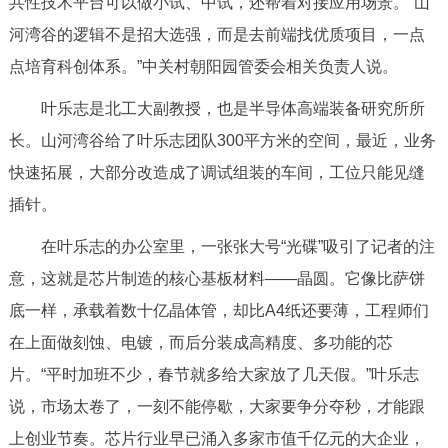
共性技术平台可以做小试、中试，还帮着对接应用场景。“山
河湾谷的逻辑不是招大选强，而是去前端找优质项目，一点
点培育科创体系。”中关村朝阳园管委会相关负责人说。
叶乐志是北工大副教授，也是半导体高端装备研究所所
长。山河湾谷给了叶乐志团队300平方米的空间，最近，业务
快速拓展，大部分改造成了调试组装的车间，工位只能见缝
插针。
在叶乐志的办公室里，一张张大号“光碟”吸引了记者的注
意，这就是芯片制造的核心基板材料——晶圆。它像比萨饼
底一样，承载着数十亿晶体管，却比A4纸还要薄，工程师们
在上面做刻蚀、电镀，而后分装成高精度、多功能的芯
片。“平时加班不少，春节就多给大家放了几天假。”叶乐志
说，市场太卷了，一刻不能停歇，大家要争分夺秒，才能跟
上创业节奏。芯片行业早已涌入多家市值千亿元的大企业，