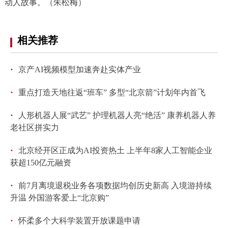
动人故事。（朱松梅）
相关推荐
·
京产AI视频模型加速奔赴实体产业
·
重点打造天地往返“班车” 多型“北京箭”计划年内首飞
·
人形机器人展“武艺” 护理机器人亮“绝活” 康养机器人养
老社区拼实力
·
北京经开区正成为AI投资热土 上半年8家人工智能企业
获超150亿元融资
·
前7月离境退税业务各项数据均创历史新高 入境游持续
升温 外国游客爱上“北京购”
·
怀柔多个大科学装置开放课题申请