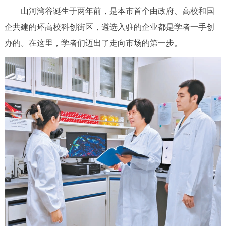
山河湾谷诞生于两年前，是本市首个由政府、高校和国
决策公开
专题公开
企共建的环高校科创街区，遴选入驻的企业都是学者一手创
政务服务
办的。在这里，学者们迈出了走向市场的第一步。
个人服务
法人服务
部门服务
便民服务
利企服务
投资项目
中介服务
阳光政务
政民互动
12345网上接诉即办
我要咨询
我要建议
参与调查
在线访谈
图说互动