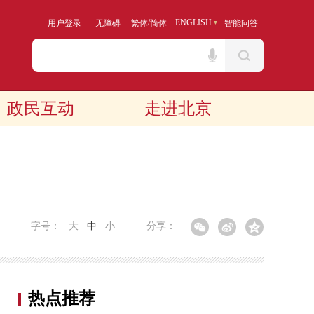
/
ENGLISH
用户登录
无障碍
繁体
简体
智能问答
政民互动
走进北京
字号：
大
中
小
分享：
热点推荐