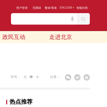
/
ENGLISH
用户登录
无障碍
繁体
简体
智能问答
政民互动
走进北京
字号：
大
中
小
分享：
热点推荐