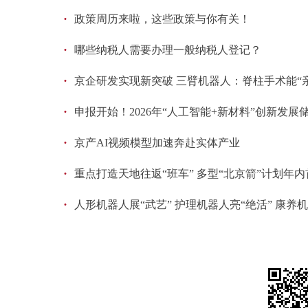
·
政策周历来啦，这些政策与你有关！
·
哪些纳税人需要办理一般纳税人登记？
·
京企研发实现新突破 三臂机器人：脊柱手术能“
·
申报开始！2026年“人工智能+新材料”创新发
·
京产AI视频模型加速奔赴实体产业
·
重点打造天地往返“班车” 多型“北京箭”计划年内
·
人形机器人展“武艺” 护理机器人亮“绝活” 康