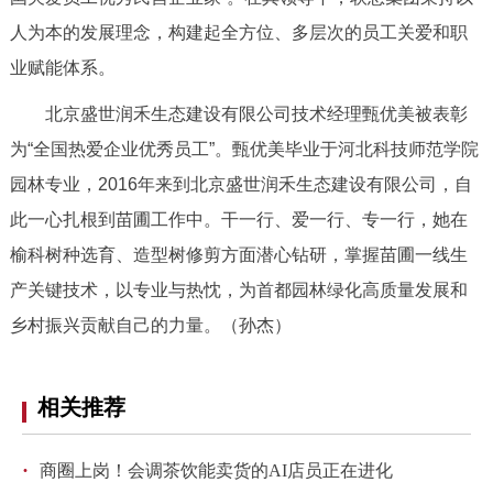
回到顶部
人为本的发展理念，构建起全方位、多层次的员工关爱和职
业赋能体系。
北京盛世润禾生态建设有限公司技术经理甄优美被表彰
为“全国热爱企业优秀员工”。甄优美毕业于河北科技师范学院
园林专业，2016年来到北京盛世润禾生态建设有限公司，自
此一心扎根到苗圃工作中。干一行、爱一行、专一行，她在
榆科树种选育、造型树修剪方面潜心钻研，掌握苗圃一线生
产关键技术，以专业与热忱，为首都园林绿化高质量发展和
乡村振兴贡献自己的力量。（孙杰）
相关推荐
·
商圈上岗！会调茶饮能卖货的AI店员正在进化