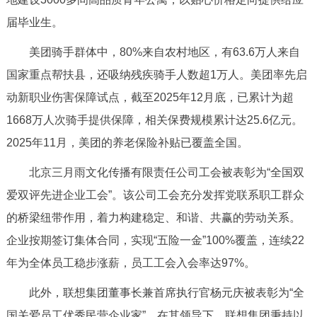
走进北京
届毕业生。
北京概况
十六区概览
人文北京
美团骑手群体中，80%来自农村地区，有63.6万人来自
国家重点帮扶县，还吸纳残疾骑手人数超1万人。美团率先启
绿色北京
图说北京
视频北京
动新职业伤害保障试点，截至2025年12月底，已累计为超
1668万人次骑手提供保障，相关保费规模累计达25.6亿元。
多语种
2025年11月，美团的养老保险补贴已覆盖全国。
ENGLISH
한국어
日本語
北京三月雨文化传播有限责任公司工会被表彰为“全国双
爱双评先进企业工会”。该公司工会充分发挥党联系职工群众
DEUTSCH
FRANÇAIS
РУССКИЙ ЯЗЫК
的桥梁纽带作用，着力构建稳定、和谐、共赢的劳动关系。
企业按期签订集体合同，实现“五险一金”100%覆盖，连续22
ESPAÑOL
العربية
PORTUGUÊS
年为全体员工稳步涨薪，员工工会入会率达97%。
ITALIANO
此外，联想集团董事长兼首席执行官杨元庆被表彰为“全
国关爱员工优秀民营企业家”。在其领导下，联想集团秉持以