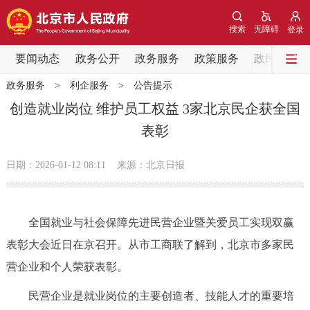
网站地图
搜索
无障碍
登录
要闻动态
要闻动态
政务公开
政务服务
政策服务
政民互动
政务服务
>
利企服务
>
公告提示
党中央精神
国务院信息
中央部委动态
创造就业岗位 维护员工权益 3家北京民企获全国
表彰
北京要闻
会议信息
部门动态
日期：2026-01-12 08:11
来源：北京日报
各区热点
政务公开
全国就业与社会保障先进民营企业暨关爱员工实现双赢
表彰大会近日在京召开。从市工商联了解到，北京市多家民
市领导
机构职能
政策服务
营企业和个人荣获表彰。
政策兑现
政策解读
回应关切
民营企业是就业岗位的主要创造者、技能人才的重要培