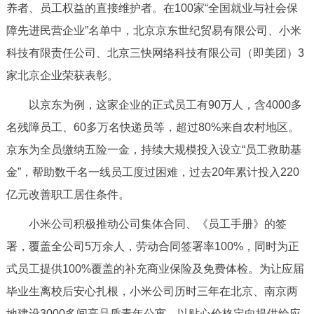
养者、员工权益的直接维护者。在100家“全国就业与社会保
决策公开
专题公开
障先进民营企业”名单中，北京京东世纪贸易有限公司、小米
政务服务
科技有限责任公司、北京三快网络科技有限公司（即美团）3
家北京企业荣获表彰。
个人服务
法人服务
部门服务
以京东为例，这家企业的正式员工有90万人，含4000多
名残障员工、60多万名快递员等，超过80%来自农村地区。
便民服务
利企服务
投资项目
京东为全员缴纳五险一金，持续大规模投入设立“员工救助基
金”，帮助数千名一线员工度过困难，过去20年累计投入220
中介服务
阳光政务
亿元改善职工居住条件。
政民互动
小米公司积极推动公司集体合同、《员工手册》的签
12345网上接诉即办
我要咨询
我要建议
署，覆盖全公司5万余人，劳动合同签署率100%，同时为正
式员工提供100%覆盖的补充商业保险及免费体检。为让应届
参与调查
在线访谈
图说互动
毕业生离校后安心扎根，小米公司历时三年在北京、南京两
地建设3000多间高品质青年公寓，以贴心价格定向提供给应