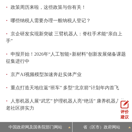
·
政策周历来啦，这些政策与你有关！
·
哪些纳税人需要办理一般纳税人登记？
·
京企研发实现新突破 三臂机器人：脊柱手术能“亲自上
手”
·
申报开始！2026年“人工智能+新材料”创新发展储备课题
征集进行中
·
京产AI视频模型加速奔赴实体产业
·
重点打造天地往返“班车” 多型“北京箭”计划年内首飞
·
人形机器人展“武艺” 护理机器人亮“绝活” 康养机器人养
老社区拼实力
评价
建议
中国政府网及国务院部门网站
省（区市）政府网站