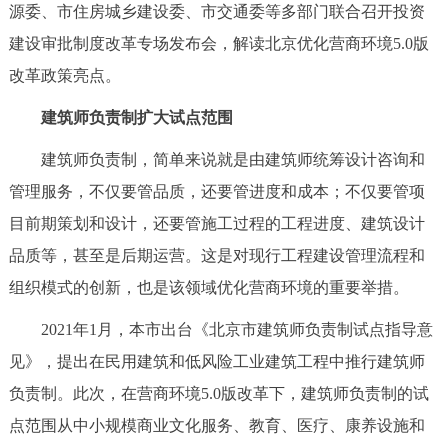
源委、市住房城乡建设委、市交通委等多部门联合召开投资
决策公开
专题公开
建设审批制度改革专场发布会，解读北京优化营商环境5.0版
政务服务
改革政策亮点。
建筑师负责制扩大试点范围
个人服务
法人服务
部门服务
建筑师负责制，简单来说就是由建筑师统筹设计咨询和
便民服务
利企服务
投资项目
管理服务，不仅要管品质，还要管进度和成本；不仅要管项
目前期策划和设计，还要管施工过程的工程进度、建筑设计
中介服务
阳光政务
品质等，甚至是后期运营。这是对现行工程建设管理流程和
组织模式的创新，也是该领域优化营商环境的重要举措。
政民互动
2021年1月，本市出台《北京市建筑师负责制试点指导意
12345网上接诉即办
我要咨询
我要建议
见》，提出在民用建筑和低风险工业建筑工程中推行建筑师
负责制。此次，在营商环境5.0版改革下，建筑师负责制的试
参与调查
在线访谈
图说互动
点范围从中小规模商业文化服务、教育、医疗、康养设施和