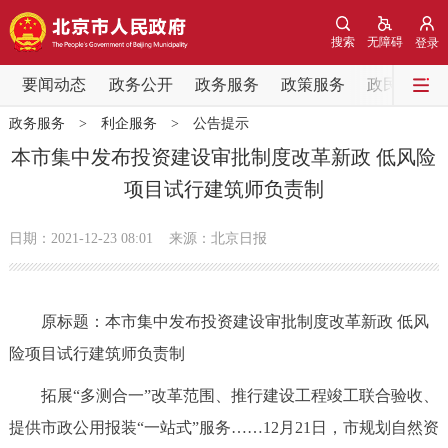
网站地图
搜索
无障碍
登录
要闻动态
要闻动态
政务公开
政务服务
政策服务
政民互动
政务服务
>
利企服务
>
公告提示
党中央精神
国务院信息
中央部委动态
本市集中发布投资建设审批制度改革新政 低风险
项目试行建筑师负责制
北京要闻
会议信息
部门动态
日期：2021-12-23 08:01
来源：北京日报
各区热点
政务公开
原标题：本市集中发布投资建设审批制度改革新政 低风
险项目试行建筑师负责制
市领导
机构职能
政策服务
拓展“多测合一”改革范围、推行建设工程竣工联合验收、
政策兑现
政策解读
回应关切
提供市政公用报装“一站式”服务……12月21日，市规划自然资