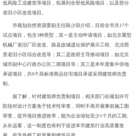
走进北京
低风险工业建筑等项目，拓展到全部低风险项目，以及部分
老旧小区改造项目。
北京概况
十六区概览
人文北京
市规划自然资源委副主任陈少琼介绍，目前全市共17个
试点项目，包含3种类型，其一是主动申请项目，如北京重型
绿色北京
图说北京
视频北京
机械厂老旧厂区改造、路县故城遗址保护展示工程、北洼西
多语种
里老旧小区综合改造等；其二是政府主导推动项目，如北京
城市副中心行政办公区二期项目等；其三是本年度集中供地
ENGLISH
한국어
日本語
承诺项目，共9个高标准商品住宅项目承诺采用建筑师负责
制。
DEUTSCH
FRANÇAIS
РУССКИЙ ЯЗЫК
据了解，针对建筑师负责制项目，相关部门在规划许可
ESPAÑOL
العربية
PORTUGUÊS
阶段对设计方案免于技术性审查，同时不再开展事前施工图
审查，提升项目推进效率，能为企业缩短至少1个月的工期。
ITALIANO
从长远看，这一制度也有利于促进本市建筑行业高质量发
展，提升首都工程质量和建筑品质。