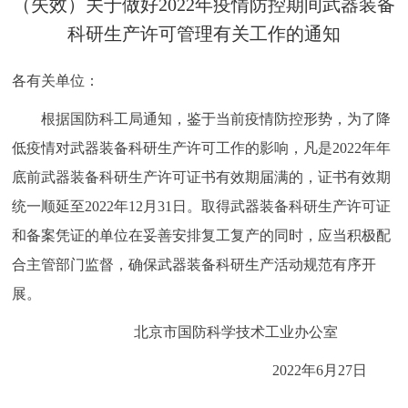
（失效）​关于做好2022年疫情防控期间武器装备
决策公开
专题公开
科研生产许可管理有关工作的通知
政务服务
各有关单位：
个人服务
法人服务
部门服务
根据国防科工局通知，鉴于当前疫情防控形势，为了降
低疫情对武器装备科研生产许可工作的影响，凡是2022年年
便民服务
利企服务
投资项目
底前武器装备科研生产许可证书有效期届满的，证书有效期
统一顺延至2022年12月31日。取得武器装备科研生产许可证
中介服务
阳光政务
和备案凭证的单位在妥善安排复工复产的同时，应当积极配
合主管部门监督，确保武器装备科研生产活动规范有序开
政民互动
展。
12345网上接诉即办
我要咨询
我要建议
北京市国防科学技术工业办公室
2022年6月27日
参与调查
在线访谈
图说互动