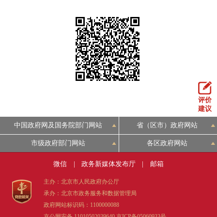
走进北京
北京概况
十六区概览
人文北京
绿色北京
图说北京
视频北京
多语种
评价
ENGLISH
한국어
日本語
建议
中国政府网及国务院部门网站
省（区市）政府网站
DEUTSCH
FRANÇAIS
РУССКИЙ ЯЗЫК
市级政府部门网站
各区政府网站
微信
|
政务新媒体发布厅
|
邮箱
ESPAÑOL
العربية
PORTUGUÊS
主办：北京市人民政府办公厅
ITALIANO
承办：北京市政务服务和数据管理局
政府网站标识码：1100000088
京公网安备 11010502039640
京ICP备05060933号