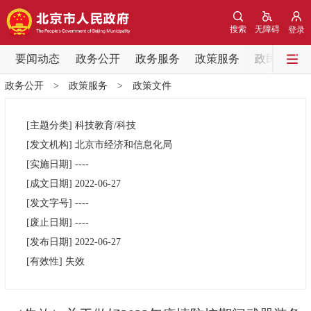
网站地图
搜索
无障碍
登录
要闻动态
要闻动态
政务公开
政务服务
政策服务
政民互动
政务公开
>
政策服务
>
政策文件
党中央精神
国务院信息
中央部委动态
[主题分类]
科技教育/科技
北京要闻
会议信息
部门动态
[发文机构]
北京市经济和信息化局
[实施日期]
----
各区热点
[成文日期]
2022-06-27
[发文字号]
----
政务公开
[废止日期]
----
[发布日期]
2022-06-27
市领导
机构职能
政策服务
[有效性]
失效
政策兑现
政策解读
回应关切