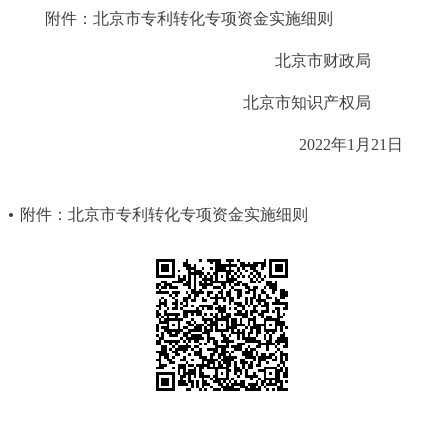
走进北京
附件：北京市专利转化专项资金实施细则
北京市财政局
北京概况
十六区概览
人文北京
北京市知识产权局
绿色北京
图说北京
视频北京
2022年1月21日
多语种
附件：北京市专利转化专项资金实施细则
ENGLISH
한국어
日本語
DEUTSCH
FRANÇAIS
РУССКИЙ ЯЗЫК
ESPAÑOL
العربية
PORTUGUÊS
ITALIANO