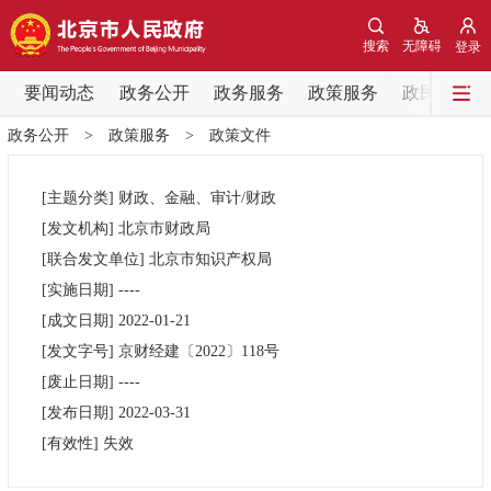
网站地图
搜索
无障碍
登录
要闻动态
要闻动态
政务公开
政务服务
政策服务
政民互动
政务公开
>
政策服务
>
政策文件
党中央精神
国务院信息
中央部委动态
[主题分类]
财政、金融、审计/财政
北京要闻
会议信息
部门动态
[发文机构]
北京市财政局
[联合发文单位]
北京市知识产权局
各区热点
[实施日期]
----
[成文日期]
2022-01-21
政务公开
[发文字号]
​京财经建
〔2022〕
118号
[废止日期]
----
市领导
机构职能
政策服务
[发布日期]
2022-03-31
[有效性]
失效
政策兑现
政策解读
回应关切