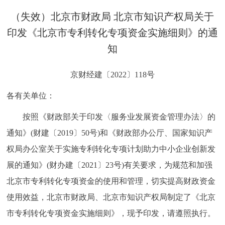
决策公开
专题公开
（失效）北京市财政局 北京市知识产权局关于
印发《北京市专利转化专项资金实施细则》的通
政务服务
知
个人服务
法人服务
部门服务
京财经建〔2022〕118号
便民服务
利企服务
投资项目
各有关单位：
按照《财政部关于印发〈服务业发展资金管理办法〉的
中介服务
阳光政务
通知》(财建〔2019〕50号)和《财政部办公厅、国家知识产
政民互动
权局办公室关于实施专利转化专项计划助力中小企业创新发
展的通知》(财办建〔2021〕23号)有关要求，为规范和加强
12345网上接诉即办
我要咨询
我要建议
北京市专利转化专项资金的使用和管理，切实提高财政资金
使用效益，北京市财政局、北京市知识产权局制定了《北京
参与调查
在线访谈
图说互动
市专利转化专项资金实施细则》，现予印发，请遵照执行。