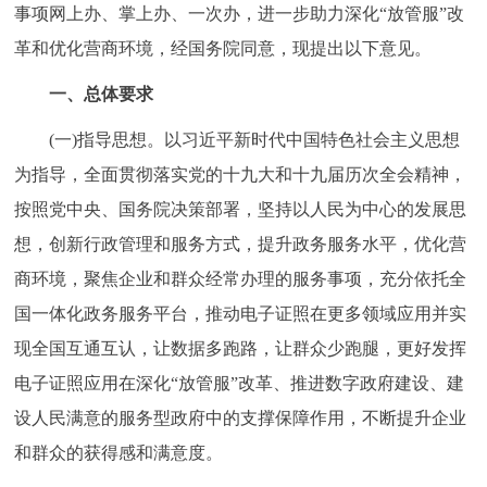
走进北京
事项网上办、掌上办、一次办，进一步助力深化“放管服”改
革和优化营商环境，经国务院同意，现提出以下意见。
北京概况
十六区概览
人文北京
一、总体要求
绿色北京
图说北京
视频北京
(一)指导思想。以习近平新时代中国特色社会主义思想
为指导，全面贯彻落实党的十九大和十九届历次全会精神，
多语种
按照党中央、国务院决策部署，坚持以人民为中心的发展思
ENGLISH
한국어
日本語
想，创新行政管理和服务方式，提升政务服务水平，优化营
商环境，聚焦企业和群众经常办理的服务事项，充分依托全
DEUTSCH
FRANÇAIS
РУССКИЙ ЯЗЫК
国一体化政务服务平台，推动电子证照在更多领域应用并实
现全国互通互认，让数据多跑路，让群众少跑腿，更好发挥
ESPAÑOL
العربية
PORTUGUÊS
电子证照应用在深化“放管服”改革、推进数字政府建设、建
设人民满意的服务型政府中的支撑保障作用，不断提升企业
ITALIANO
和群众的获得感和满意度。