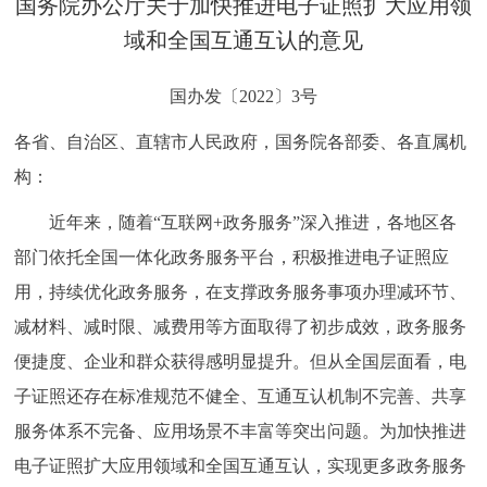
国务院办公厅关于加快推进电子证照扩大应用领
决策公开
专题公开
域和全国互通互认的意见
政务服务
国办发〔2022〕3号
个人服务
法人服务
部门服务
各省、自治区、直辖市人民政府，国务院各部委、各直属机
构：
便民服务
利企服务
投资项目
近年来，随着“互联网+政务服务”深入推进，各地区各
部门依托全国一体化政务服务平台，积极推进电子证照应
中介服务
阳光政务
用，持续优化政务服务，在支撑政务服务事项办理减环节、
政民互动
减材料、减时限、减费用等方面取得了初步成效，政务服务
便捷度、企业和群众获得感明显提升。但从全国层面看，电
12345网上接诉即办
我要咨询
我要建议
子证照还存在标准规范不健全、互通互认机制不完善、共享
服务体系不完备、应用场景不丰富等突出问题。为加快推进
参与调查
在线访谈
图说互动
电子证照扩大应用领域和全国互通互认，实现更多政务服务