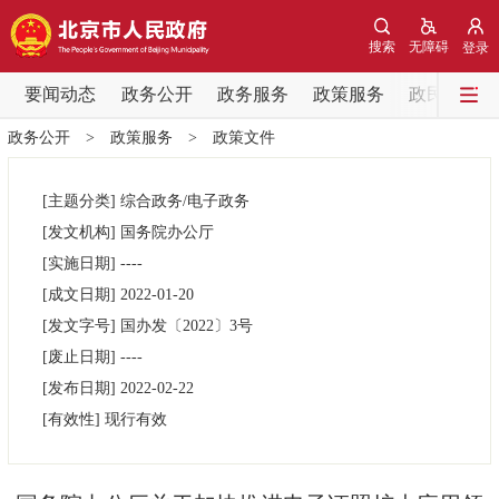
网站地图
搜索
无障碍
登录
要闻动态
要闻动态
政务公开
政务服务
政策服务
政民互动
政务公开
>
政策服务
>
政策文件
党中央精神
国务院信息
中央部委动态
[主题分类]
综合政务/电子政务
北京要闻
会议信息
部门动态
[发文机构]
国务院办公厅
[实施日期]
----
各区热点
[成文日期]
2022-01-20
[发文字号]
国办发
〔2022〕
3号
政务公开
[废止日期]
----
[发布日期]
2022-02-22
市领导
机构职能
政策服务
[有效性]
现行有效
政策兑现
政策解读
回应关切