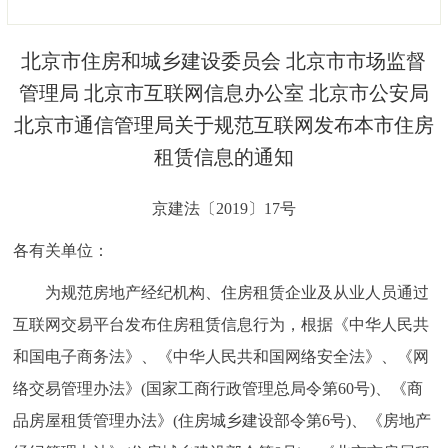
决策公开
专题公开
北京市住房和城乡建设委员会 北京市市场监督
政务服务
管理局 北京市互联网信息办公室 北京市公安局
北京市通信管理局关于规范互联网发布本市住房
个人服务
法人服务
部门服务
租赁信息的通知
便民服务
利企服务
投资项目
京建法〔2019〕17号
中介服务
阳光政务
各有关单位：
为规范房地产经纪机构、住房租赁企业及从业人员通过
政民互动
互联网交易平台发布住房租赁信息行为，根据《中华人民共
12345网上接诉即办
我要咨询
我要建议
和国电子商务法》、《中华人民共和国网络安全法》、《网
络交易管理办法》(国家工商行政管理总局令第60号)、《商
参与调查
在线访谈
图说互动
品房屋租赁管理办法》(住房城乡建设部令第6号)、《房地产