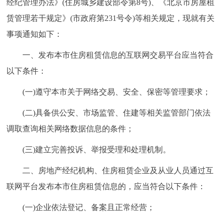
经纪管理办法》(住房城乡建设部令第8号)、《北京市房屋租
走进北京
赁管理若干规定》(市政府第231号令)等相关规定，现就有关
北京概况
十六区概览
人文北京
事项通知如下：
一、发布本市住房租赁信息的互联网交易平台应当符合
绿色北京
图说北京
视频北京
以下条件：
多语种
(一)遵守本市关于网络交易、安全、保密等管理要求；
ENGLISH
한국어
日本語
(二)具备供公安、市场监管、住建等相关监管部门依法
调取查询相关网络数据信息的条件；
DEUTSCH
FRANÇAIS
РУССКИЙ ЯЗЫК
(三)建立完善投诉、举报受理和处理机制。
ESPAÑOL
العربية
PORTUGUÊS
二、房地产经纪机构、住房租赁企业及从业人员通过互
联网平台发布本市住房租赁信息的，应当符合以下条件：
ITALIANO
(一)企业依法登记、备案且正常经营；