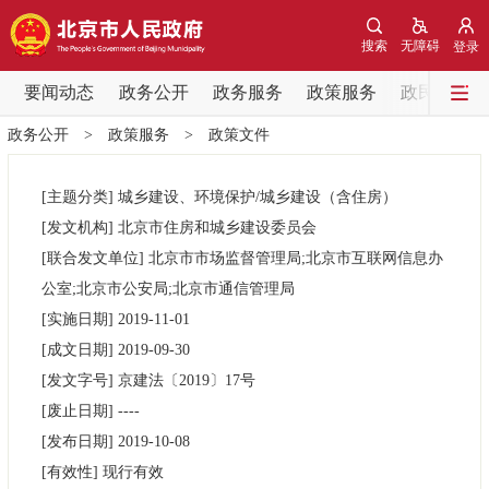
网站地图
搜索
无障碍
登录
要闻动态
要闻动态
政务公开
政务服务
政策服务
政民互动
政务公开
>
政策服务
>
政策文件
党中央精神
国务院信息
中央部委动态
[主题分类]
城乡建设、环境保护/城乡建设（含住房）
北京要闻
会议信息
部门动态
[发文机构]
北京市住房和城乡建设委员会
[联合发文单位]
北京市市场监督管理局;北京市互联网信息办
各区热点
公室;北京市公安局;北京市通信管理局
[实施日期]
2019-11-01
政务公开
[成文日期]
2019-09-30
[发文字号]
京建法
〔2019〕
17号
市领导
机构职能
政策服务
[废止日期]
----
[发布日期]
2019-10-08
政策兑现
政策解读
回应关切
[有效性]
现行有效