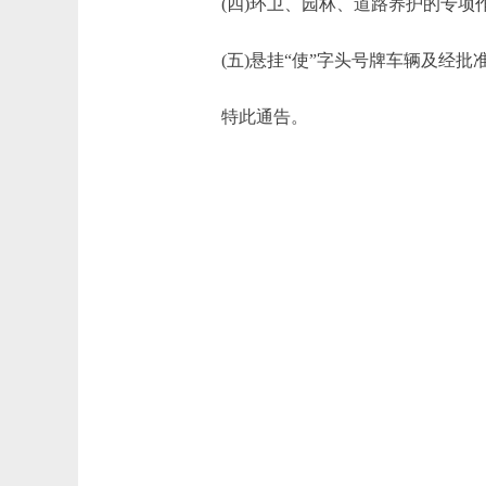
(四)环卫、园林、道路养护的专项
(五)悬挂“使”字头号牌车辆及经批
特此通告。